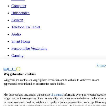
Computer
Huishouden
Keuken
Telefoon En Tablet
Audio
Smart Home
Persoonlijke Verzorging
Gaming
Vrije Tijd
Privac
Philips
Wij gebruiken cookies
Wij gebruiken cookies en vergelijkbare technieken om de website te verbeteren en om
Schermgrootte 24 Inch
gepersonaliseerde inhoud en advertenties aan te bieden.
Schermgrootte 75 Inch
Schermgrootte 85 Inch
Met deze cookies verzamelen wij en onze
11 partners
informatie over u als website bezoeke
volgen we uw internetgedrag binnen en mogelijk ook buiten onze website aan de hand van 
Schermgrootte 98 Inch
factoren, zoals uw IP-adres. Wij bouwen op die wijze uw persoonlijke profiel op. Hiermee 