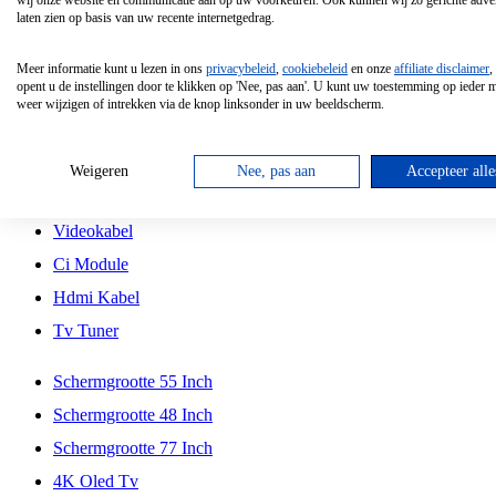
wij onze website en communicatie aan op uw voorkeuren. Ook kunnen wij zo gerichte adver
Tcl
laten zien op basis van uw recente internetgedrag.
Schermgrootte 70 Inch
Meer informatie kunt u lezen in ons
privacybeleid
,
cookiebeleid
en onze
affiliate disclaimer
,
Hd Led Tv
opent u de instellingen door te klikken op 'Nee, pas aan'. U kunt uw toestemming op ieder
weer wijzigen of intrekken via de knop linksonder in uw beeldscherm.
Tv Beugel
Antennekabel
Weigeren
Nee, pas aan
Accepteer alle
Universele Afstandsbediening
Videokabel
Ci Module
Hdmi Kabel
Tv Tuner
Schermgrootte 55 Inch
Schermgrootte 48 Inch
Schermgrootte 77 Inch
4K Oled Tv