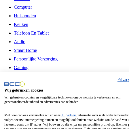
Computer
Huishouden
Keuken
Telefoon En Tablet
Audio
Smart Home
Persoonlijke Verzorging
Gaming
Vrije Tijd
Privac
Philips
Wij gebruiken cookies
Wij gebruiken cookies en vergelijkbare technieken om de website te verbeteren en om
Schermgrootte 24 Inch
gepersonaliseerde inhoud en advertenties aan te bieden.
Schermgrootte 75 Inch
Schermgrootte 85 Inch
Met deze cookies verzamelen wij en onze
11 partners
informatie over u als website bezoeke
volgen we uw internetgedrag binnen en mogelijk ook buiten onze website aan de hand van 
Schermgrootte 98 Inch
factoren, zoals uw IP-adres. Wij bouwen op die wijze uw persoonlijke profiel op. Hiermee 