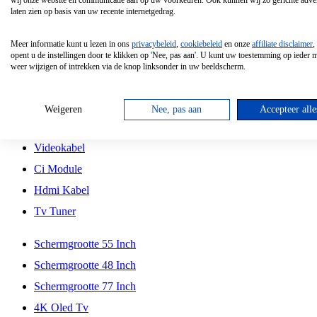
wij onze website en communicatie aan op uw voorkeuren. Ook kunnen wij zo gerichte adver
Tcl
laten zien op basis van uw recente internetgedrag.
Schermgrootte 70 Inch
Meer informatie kunt u lezen in ons
privacybeleid
,
cookiebeleid
en onze
affiliate disclaimer
,
Hd Led Tv
opent u de instellingen door te klikken op 'Nee, pas aan'. U kunt uw toestemming op ieder
weer wijzigen of intrekken via de knop linksonder in uw beeldscherm.
Tv Beugel
Antennekabel
Weigeren
Nee, pas aan
Accepteer alle
Universele Afstandsbediening
Videokabel
Ci Module
Hdmi Kabel
Tv Tuner
Schermgrootte 55 Inch
Schermgrootte 48 Inch
Schermgrootte 77 Inch
4K Oled Tv