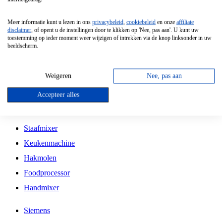
Grillplaat
Meer informatie kunt u lezen in ons
privacybeleid
,
cookiebeleid
en onze
affiliate
Vrijstaande Magnetron
disclaimer
, of opent u de instellingen door te klikken op 'Nee, pas aan'. U kunt uw
toestemming op ieder moment weer wijzigen of intrekken via de knop linksonder in uw
Vrijstaande Kookplaat
beeldscherm.
Inbouw Inductie Kookplaat
Inbouw Gaskookplaat
Weigeren
Nee, pas aan
Inbouw Keramische Kookplaat
Accepteer alles
Kookplaat Accessoires
Staafmixer
Keukenmachine
Hakmolen
Foodprocessor
Handmixer
Siemens