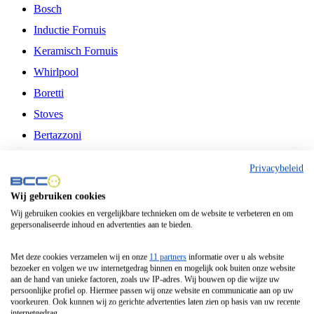
Bosch
Inductie Fornuis
Keramisch Fornuis
Whirlpool
Boretti
Stoves
Bertazzoni
Belling
Privacybeleid
Fitelli
Wij gebruiken cookies
Airfryer
Wij gebruiken cookies en vergelijkbare technieken om de website te verbeteren en om
gepersonaliseerde inhoud en advertenties aan te bieden.
Frituurpan
Contactgrill
Met deze cookies verzamelen wij en onze
11 partners
informatie over u als website
bezoeker en volgen we uw internetgedrag binnen en mogelijk ook buiten onze website
Broodbakmachine
aan de hand van unieke factoren, zoals uw IP-adres. Wij bouwen op die wijze uw
persoonlijke profiel op. Hiermee passen wij onze website en communicatie aan op uw
Broodrooster
voorkeuren. Ook kunnen wij zo gerichte advertenties laten zien op basis van uw recente
internetgedrag.