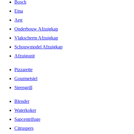
Bosch
Etna
Aeg
Onderbouw Afzuigkap
Vlakscherm Afzuigkap
Schouwmodel Afzuigkap
Afzuigunit
Pizzarette
Gourmetstel
Steengrill
Blender
Waterkoker
Sapcentrifuge
Citruspers