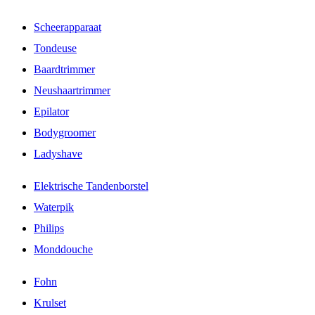
Scheerapparaat
Tondeuse
Baardtrimmer
Neushaartrimmer
Epilator
Bodygroomer
Ladyshave
Elektrische Tandenborstel
Waterpik
Philips
Monddouche
Fohn
Krulset