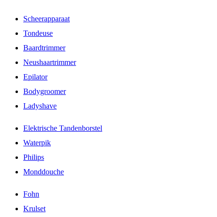
Scheerapparaat
Tondeuse
Baardtrimmer
Neushaartrimmer
Epilator
Bodygroomer
Ladyshave
Elektrische Tandenborstel
Waterpik
Philips
Monddouche
Fohn
Krulset