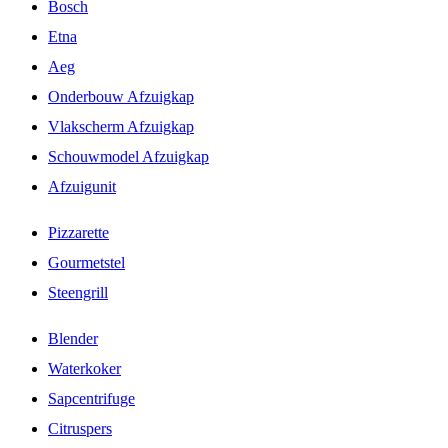
Bosch
Etna
Aeg
Onderbouw Afzuigkap
Vlakscherm Afzuigkap
Schouwmodel Afzuigkap
Afzuigunit
Pizzarette
Gourmetstel
Steengrill
Blender
Waterkoker
Sapcentrifuge
Citruspers