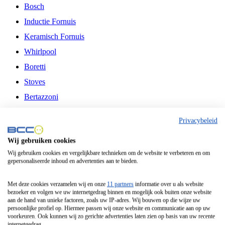
Bosch
Inductie Fornuis
Keramisch Fornuis
Whirlpool
Boretti
Stoves
Bertazzoni
Belling
Privacybeleid
Fitelli
Wij gebruiken cookies
Airfryer
Wij gebruiken cookies en vergelijkbare technieken om de website te verbeteren en om
gepersonaliseerde inhoud en advertenties aan te bieden.
Frituurpan
Contactgrill
Met deze cookies verzamelen wij en onze
11 partners
informatie over u als website
bezoeker en volgen we uw internetgedrag binnen en mogelijk ook buiten onze website
Broodbakmachine
aan de hand van unieke factoren, zoals uw IP-adres. Wij bouwen op die wijze uw
persoonlijke profiel op. Hiermee passen wij onze website en communicatie aan op uw
Broodrooster
voorkeuren. Ook kunnen wij zo gerichte advertenties laten zien op basis van uw recente
internetgedrag.