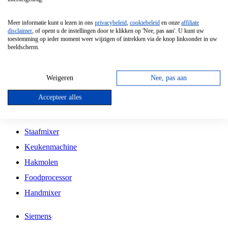
Grillplaat
Meer informatie kunt u lezen in ons
privacybeleid
,
cookiebeleid
en onze
affiliate
Vrijstaande Magnetron
disclaimer
, of opent u de instellingen door te klikken op 'Nee, pas aan'. U kunt uw
toestemming op ieder moment weer wijzigen of intrekken via de knop linksonder in uw
Vrijstaande Kookplaat
beeldscherm.
Inbouw Inductie Kookplaat
Inbouw Gaskookplaat
Weigeren
Nee, pas aan
Inbouw Keramische Kookplaat
Accepteer alles
Kookplaat Accessoires
Staafmixer
Keukenmachine
Hakmolen
Foodprocessor
Handmixer
Siemens