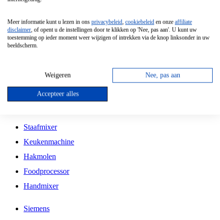
Grillplaat
Meer informatie kunt u lezen in ons
privacybeleid
,
cookiebeleid
en onze
affiliate
Vrijstaande Magnetron
disclaimer
, of opent u de instellingen door te klikken op 'Nee, pas aan'. U kunt uw
toestemming op ieder moment weer wijzigen of intrekken via de knop linksonder in uw
Vrijstaande Kookplaat
beeldscherm.
Inbouw Inductie Kookplaat
Inbouw Gaskookplaat
Weigeren
Nee, pas aan
Inbouw Keramische Kookplaat
Accepteer alles
Kookplaat Accessoires
Staafmixer
Keukenmachine
Hakmolen
Foodprocessor
Handmixer
Siemens