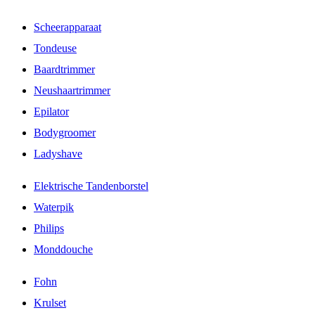
Scheerapparaat
Tondeuse
Baardtrimmer
Neushaartrimmer
Epilator
Bodygroomer
Ladyshave
Elektrische Tandenborstel
Waterpik
Philips
Monddouche
Fohn
Krulset