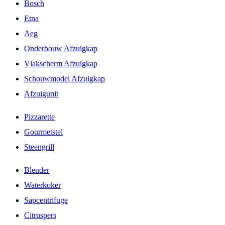
Bosch
Etna
Aeg
Onderbouw Afzuigkap
Vlakscherm Afzuigkap
Schouwmodel Afzuigkap
Afzuigunit
Pizzarette
Gourmetstel
Steengrill
Blender
Waterkoker
Sapcentrifuge
Citruspers