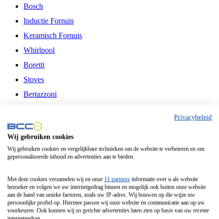
Bosch
Inductie Fornuis
Keramisch Fornuis
Whirlpool
Boretti
Stoves
Bertazzoni
Belling
Privacybeleid
Fitelli
Wij gebruiken cookies
Airfryer
Wij gebruiken cookies en vergelijkbare technieken om de website te verbeteren en om
gepersonaliseerde inhoud en advertenties aan te bieden.
Frituurpan
Contactgrill
Met deze cookies verzamelen wij en onze
11 partners
informatie over u als website
bezoeker en volgen we uw internetgedrag binnen en mogelijk ook buiten onze website
Broodbakmachine
aan de hand van unieke factoren, zoals uw IP-adres. Wij bouwen op die wijze uw
persoonlijke profiel op. Hiermee passen wij onze website en communicatie aan op uw
Broodrooster
voorkeuren. Ook kunnen wij zo gerichte advertenties laten zien op basis van uw recente
internetgedrag.