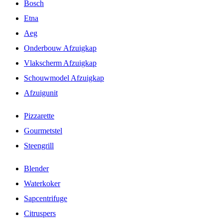
Bosch
Etna
Aeg
Onderbouw Afzuigkap
Vlakscherm Afzuigkap
Schouwmodel Afzuigkap
Afzuigunit
Pizzarette
Gourmetstel
Steengrill
Blender
Waterkoker
Sapcentrifuge
Citruspers