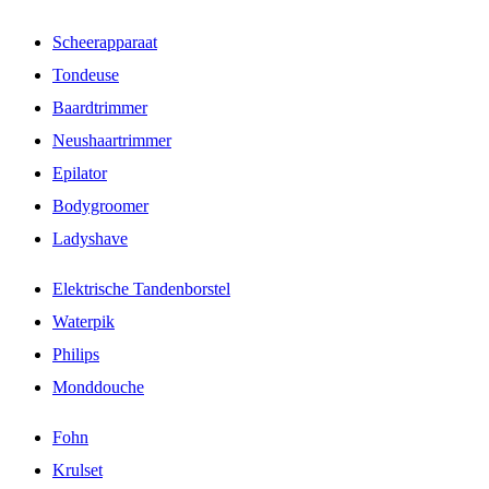
Scheerapparaat
Tondeuse
Baardtrimmer
Neushaartrimmer
Epilator
Bodygroomer
Ladyshave
Elektrische Tandenborstel
Waterpik
Philips
Monddouche
Fohn
Krulset