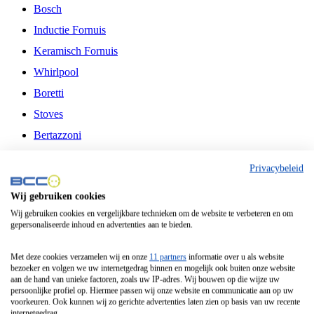
Bosch
Inductie Fornuis
Keramisch Fornuis
Whirlpool
Boretti
Stoves
Bertazzoni
Belling
Privacybeleid
Fitelli
Wij gebruiken cookies
Airfryer
Wij gebruiken cookies en vergelijkbare technieken om de website te verbeteren en om
gepersonaliseerde inhoud en advertenties aan te bieden.
Frituurpan
Contactgrill
Met deze cookies verzamelen wij en onze
11 partners
informatie over u als website
bezoeker en volgen we uw internetgedrag binnen en mogelijk ook buiten onze website
Broodbakmachine
aan de hand van unieke factoren, zoals uw IP-adres. Wij bouwen op die wijze uw
persoonlijke profiel op. Hiermee passen wij onze website en communicatie aan op uw
Broodrooster
voorkeuren. Ook kunnen wij zo gerichte advertenties laten zien op basis van uw recente
internetgedrag.