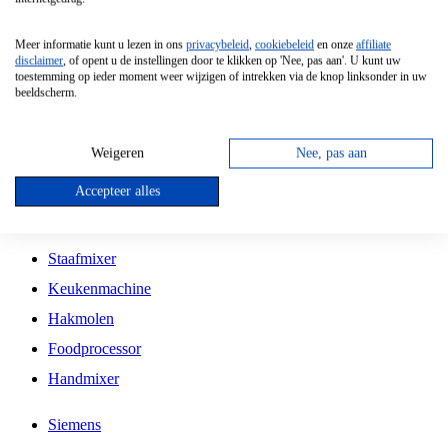
Grillplaat
Meer informatie kunt u lezen in ons
privacybeleid
,
cookiebeleid
en onze
affiliate
Vrijstaande Magnetron
disclaimer
, of opent u de instellingen door te klikken op 'Nee, pas aan'. U kunt uw
toestemming op ieder moment weer wijzigen of intrekken via de knop linksonder in uw
Vrijstaande Kookplaat
beeldscherm.
Inbouw Inductie Kookplaat
Inbouw Gaskookplaat
Weigeren
Nee, pas aan
Inbouw Keramische Kookplaat
Accepteer alles
Kookplaat Accessoires
Staafmixer
Keukenmachine
Hakmolen
Foodprocessor
Handmixer
Siemens