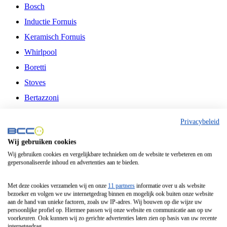
Bosch
Inductie Fornuis
Keramisch Fornuis
Whirlpool
Boretti
Stoves
Bertazzoni
Belling
Privacybeleid
Fitelli
Wij gebruiken cookies
Airfryer
Wij gebruiken cookies en vergelijkbare technieken om de website te verbeteren en om
gepersonaliseerde inhoud en advertenties aan te bieden.
Frituurpan
Contactgrill
Met deze cookies verzamelen wij en onze
11 partners
informatie over u als website
bezoeker en volgen we uw internetgedrag binnen en mogelijk ook buiten onze website
Broodbakmachine
aan de hand van unieke factoren, zoals uw IP-adres. Wij bouwen op die wijze uw
persoonlijke profiel op. Hiermee passen wij onze website en communicatie aan op uw
Broodrooster
voorkeuren. Ook kunnen wij zo gerichte advertenties laten zien op basis van uw recente
internetgedrag.