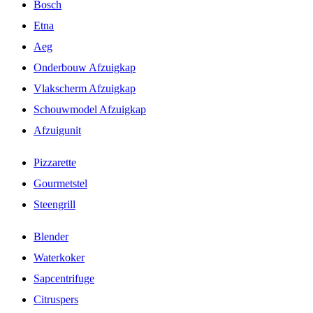
Bosch
Etna
Aeg
Onderbouw Afzuigkap
Vlakscherm Afzuigkap
Schouwmodel Afzuigkap
Afzuigunit
Pizzarette
Gourmetstel
Steengrill
Blender
Waterkoker
Sapcentrifuge
Citruspers