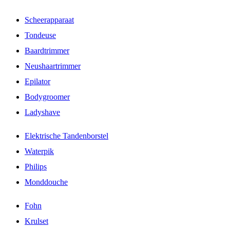
Scheerapparaat
Tondeuse
Baardtrimmer
Neushaartrimmer
Epilator
Bodygroomer
Ladyshave
Elektrische Tandenborstel
Waterpik
Philips
Monddouche
Fohn
Krulset