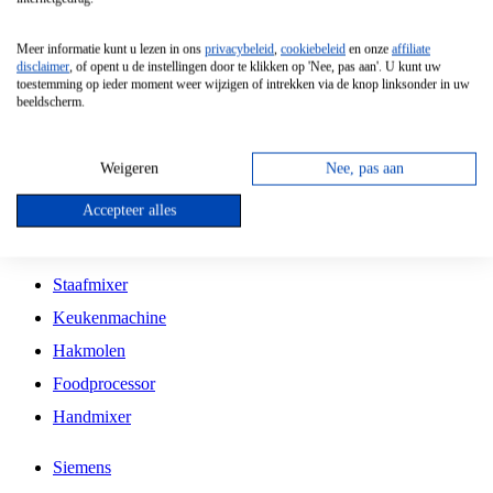
Grillplaat
Meer informatie kunt u lezen in ons
privacybeleid
,
cookiebeleid
en onze
affiliate
Vrijstaande Magnetron
disclaimer
, of opent u de instellingen door te klikken op 'Nee, pas aan'. U kunt uw
toestemming op ieder moment weer wijzigen of intrekken via de knop linksonder in uw
Vrijstaande Kookplaat
beeldscherm.
Inbouw Inductie Kookplaat
Inbouw Gaskookplaat
Weigeren
Nee, pas aan
Inbouw Keramische Kookplaat
Accepteer alles
Kookplaat Accessoires
Staafmixer
Keukenmachine
Hakmolen
Foodprocessor
Handmixer
Siemens