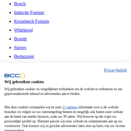
Bosch
Inductie Fornuis
Keramisch Fornuis
Whirlpool
Boretti
Stoves
Bertazzoni
Belling
Privacybeleid
Fitelli
Wij gebruiken cookies
Airfryer
Wij gebruiken cookies en vergelijkbare technieken om de website te verbeteren en om
gepersonaliseerde inhoud en advertenties aan te bieden.
Frituurpan
Contactgrill
Met deze cookies verzamelen wij en onze
11 partners
informatie over u als website
bezoeker en volgen we uw internetgedrag binnen en mogelijk ook buiten onze website
Broodbakmachine
aan de hand van unieke factoren, zoals uw IP-adres. Wij bouwen op die wijze uw
persoonlijke profiel op. Hiermee passen wij onze website en communicatie aan op uw
Broodrooster
voorkeuren. Ook kunnen wij zo gerichte advertenties laten zien op basis van uw recente
internetgedrag.