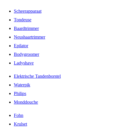
Scheerapparaat
Tondeuse
Baardtrimmer
Neushaartrimmer
Epilator
Bodygroomer
Ladyshave
Elektrische Tandenborstel
Waterpik
Philips
Monddouche
Fohn
Krulset