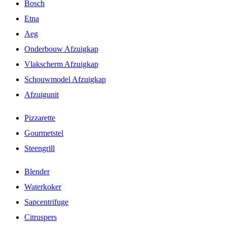
Bosch
Etna
Aeg
Onderbouw Afzuigkap
Vlakscherm Afzuigkap
Schouwmodel Afzuigkap
Afzuigunit
Pizzarette
Gourmetstel
Steengrill
Blender
Waterkoker
Sapcentrifuge
Citruspers