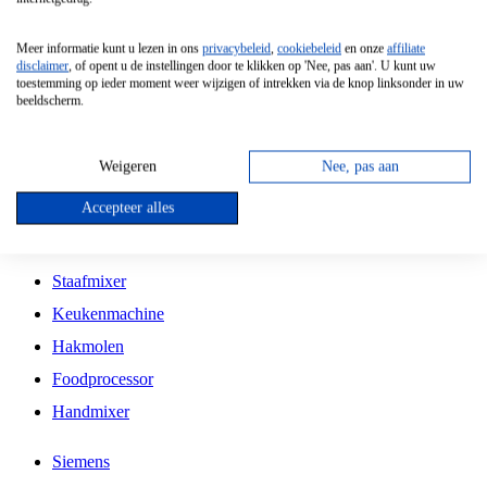
Grillplaat
Meer informatie kunt u lezen in ons
privacybeleid
,
cookiebeleid
en onze
affiliate
Vrijstaande Magnetron
disclaimer
, of opent u de instellingen door te klikken op 'Nee, pas aan'. U kunt uw
toestemming op ieder moment weer wijzigen of intrekken via de knop linksonder in uw
Vrijstaande Kookplaat
beeldscherm.
Inbouw Inductie Kookplaat
Inbouw Gaskookplaat
Weigeren
Nee, pas aan
Inbouw Keramische Kookplaat
Accepteer alles
Kookplaat Accessoires
Staafmixer
Keukenmachine
Hakmolen
Foodprocessor
Handmixer
Siemens