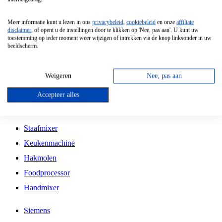
Grillplaat
Meer informatie kunt u lezen in ons
privacybeleid
,
cookiebeleid
en onze
affiliate
Vrijstaande Magnetron
disclaimer
, of opent u de instellingen door te klikken op 'Nee, pas aan'. U kunt uw
toestemming op ieder moment weer wijzigen of intrekken via de knop linksonder in uw
Vrijstaande Kookplaat
beeldscherm.
Inbouw Inductie Kookplaat
Inbouw Gaskookplaat
Weigeren
Nee, pas aan
Inbouw Keramische Kookplaat
Accepteer alles
Kookplaat Accessoires
Staafmixer
Keukenmachine
Hakmolen
Foodprocessor
Handmixer
Siemens