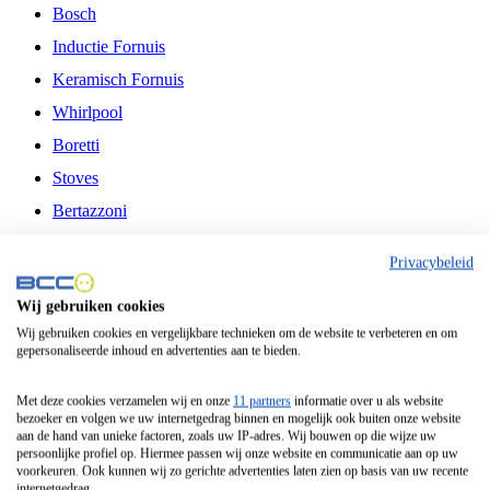
Bosch
Inductie Fornuis
Keramisch Fornuis
Whirlpool
Boretti
Stoves
Bertazzoni
Belling
Privacybeleid
Fitelli
Wij gebruiken cookies
Airfryer
Wij gebruiken cookies en vergelijkbare technieken om de website te verbeteren en om
gepersonaliseerde inhoud en advertenties aan te bieden.
Frituurpan
Contactgrill
Met deze cookies verzamelen wij en onze
11 partners
informatie over u als website
bezoeker en volgen we uw internetgedrag binnen en mogelijk ook buiten onze website
Broodbakmachine
aan de hand van unieke factoren, zoals uw IP-adres. Wij bouwen op die wijze uw
persoonlijke profiel op. Hiermee passen wij onze website en communicatie aan op uw
Broodrooster
voorkeuren. Ook kunnen wij zo gerichte advertenties laten zien op basis van uw recente
internetgedrag.