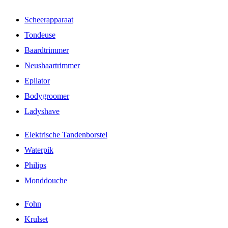
Scheerapparaat
Tondeuse
Baardtrimmer
Neushaartrimmer
Epilator
Bodygroomer
Ladyshave
Elektrische Tandenborstel
Waterpik
Philips
Monddouche
Fohn
Krulset