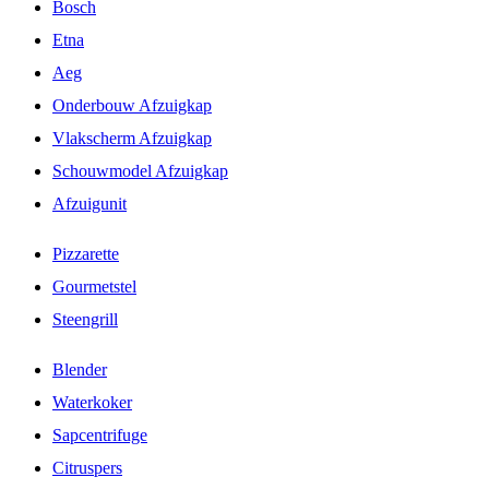
Bosch
Etna
Aeg
Onderbouw Afzuigkap
Vlakscherm Afzuigkap
Schouwmodel Afzuigkap
Afzuigunit
Pizzarette
Gourmetstel
Steengrill
Blender
Waterkoker
Sapcentrifuge
Citruspers