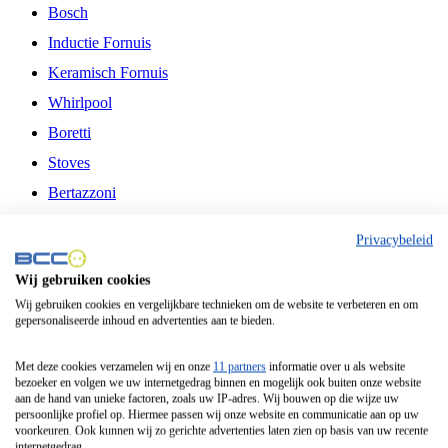
Bosch
Inductie Fornuis
Keramisch Fornuis
Whirlpool
Boretti
Stoves
Bertazzoni
Belling
Privacybeleid
Fitelli
Wij gebruiken cookies
Airfryer
Wij gebruiken cookies en vergelijkbare technieken om de website te verbeteren en om
gepersonaliseerde inhoud en advertenties aan te bieden.
Frituurpan
Contactgrill
Met deze cookies verzamelen wij en onze
11 partners
informatie over u als website
bezoeker en volgen we uw internetgedrag binnen en mogelijk ook buiten onze website
Broodbakmachine
aan de hand van unieke factoren, zoals uw IP-adres. Wij bouwen op die wijze uw
persoonlijke profiel op. Hiermee passen wij onze website en communicatie aan op uw
Broodrooster
voorkeuren. Ook kunnen wij zo gerichte advertenties laten zien op basis van uw recente
internetgedrag.