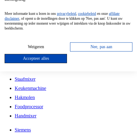
Grillplaat
Meer informatie kunt u lezen in ons
privacybeleid
,
cookiebeleid
en onze
affiliate
Vrijstaande Magnetron
disclaimer
, of opent u de instellingen door te klikken op 'Nee, pas aan'. U kunt uw
toestemming op ieder moment weer wijzigen of intrekken via de knop linksonder in uw
Vrijstaande Kookplaat
beeldscherm.
Inbouw Inductie Kookplaat
Inbouw Gaskookplaat
Weigeren
Nee, pas aan
Inbouw Keramische Kookplaat
Accepteer alles
Kookplaat Accessoires
Staafmixer
Keukenmachine
Hakmolen
Foodprocessor
Handmixer
Siemens