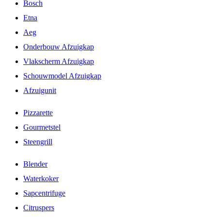
Bosch
Etna
Aeg
Onderbouw Afzuigkap
Vlakscherm Afzuigkap
Schouwmodel Afzuigkap
Afzuigunit
Pizzarette
Gourmetstel
Steengrill
Blender
Waterkoker
Sapcentrifuge
Citruspers