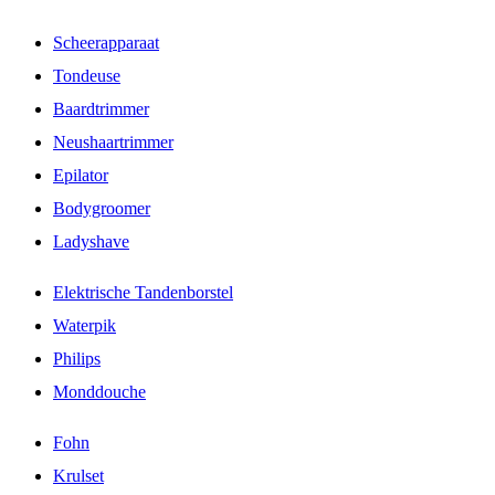
Scheerapparaat
Tondeuse
Baardtrimmer
Neushaartrimmer
Epilator
Bodygroomer
Ladyshave
Elektrische Tandenborstel
Waterpik
Philips
Monddouche
Fohn
Krulset