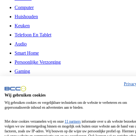
Computer
Huishouden
Keuken
Telefoon En Tablet
Audio
Smart Home
Persoonlijke Verzorging
Gaming
Vrije Tijd
Privac
Philips
Wij gebruiken cookies
Wij gebruiken cookies en vergelijkbare technieken om de website te verbeteren en om
Schermgrootte 24 Inch
gepersonaliseerde inhoud en advertenties aan te bieden.
Schermgrootte 75 Inch
Schermgrootte 85 Inch
Met deze cookies verzamelen wij en onze
11 partners
informatie over u als website bezoeke
volgen we uw internetgedrag binnen en mogelijk ook buiten onze website aan de hand van 
Schermgrootte 98 Inch
factoren, zoals uw IP-adres. Wij bouwen op die wijze uw persoonlijke profiel op. Hiermee 