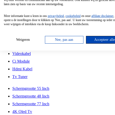
wij onze website en communicatie aan op uw voorkeuren. Ook kunnen wij zo gerichte adver
Tcl
laten zien op basis van uw recente internetgedrag.
Schermgrootte 70 Inch
Meer informatie kunt u lezen in ons
privacybeleid
,
cookiebeleid
en onze
affiliate disclaimer
,
Hd Led Tv
opent u de instellingen door te klikken op 'Nee, pas aan'. U kunt uw toestemming op ieder
weer wijzigen of intrekken via de knop linksonder in uw beeldscherm.
Tv Beugel
Antennekabel
Weigeren
Nee, pas aan
Accepteer alle
Universele Afstandsbediening
Videokabel
Ci Module
Hdmi Kabel
Tv Tuner
Schermgrootte 55 Inch
Schermgrootte 48 Inch
Schermgrootte 77 Inch
4K Oled Tv