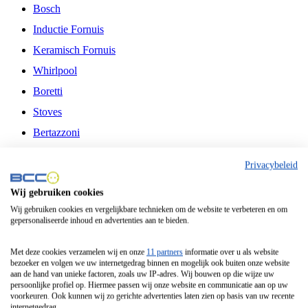
Bosch
Inductie Fornuis
Keramisch Fornuis
Whirlpool
Boretti
Stoves
Bertazzoni
Belling
Privacybeleid
Fitelli
Wij gebruiken cookies
Airfryer
Wij gebruiken cookies en vergelijkbare technieken om de website te verbeteren en om
gepersonaliseerde inhoud en advertenties aan te bieden.
Frituurpan
Contactgrill
Met deze cookies verzamelen wij en onze
11 partners
informatie over u als website
bezoeker en volgen we uw internetgedrag binnen en mogelijk ook buiten onze website
Broodbakmachine
aan de hand van unieke factoren, zoals uw IP-adres. Wij bouwen op die wijze uw
persoonlijke profiel op. Hiermee passen wij onze website en communicatie aan op uw
Broodrooster
voorkeuren. Ook kunnen wij zo gerichte advertenties laten zien op basis van uw recente
internetgedrag.