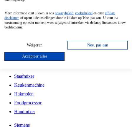
Grillplaat
Meer informatie kunt u lezen in ons
privacybeleid
,
cookiebeleid
en onze
affiliate
Vrijstaande Magnetron
disclaimer
, of opent u de instellingen door te klikken op 'Nee, pas aan'. U kunt uw
toestemming op ieder moment weer wijzigen of intrekken via de knop linksonder in uw
Vrijstaande Kookplaat
beeldscherm.
Inbouw Inductie Kookplaat
Inbouw Gaskookplaat
Weigeren
Nee, pas aan
Inbouw Keramische Kookplaat
Accepteer alles
Kookplaat Accessoires
Staafmixer
Keukenmachine
Hakmolen
Foodprocessor
Handmixer
Siemens