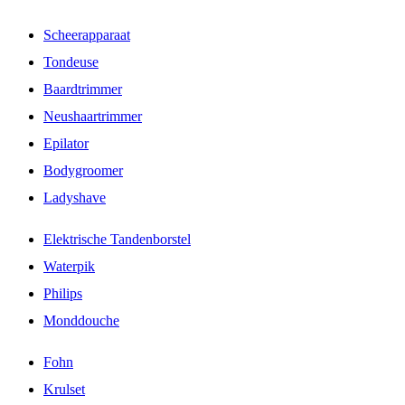
Scheerapparaat
Tondeuse
Baardtrimmer
Neushaartrimmer
Epilator
Bodygroomer
Ladyshave
Elektrische Tandenborstel
Waterpik
Philips
Monddouche
Fohn
Krulset