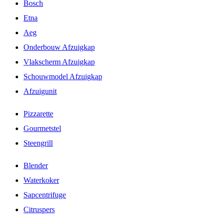
Bosch
Etna
Aeg
Onderbouw Afzuigkap
Vlakscherm Afzuigkap
Schouwmodel Afzuigkap
Afzuigunit
Pizzarette
Gourmetstel
Steengrill
Blender
Waterkoker
Sapcentrifuge
Citruspers