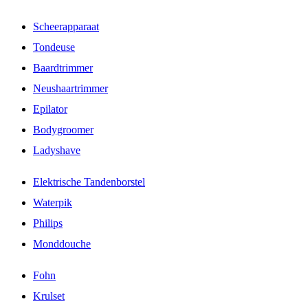
Scheerapparaat
Tondeuse
Baardtrimmer
Neushaartrimmer
Epilator
Bodygroomer
Ladyshave
Elektrische Tandenborstel
Waterpik
Philips
Monddouche
Fohn
Krulset