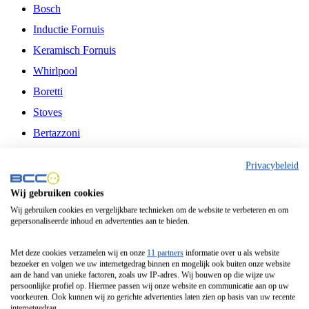
Bosch
Inductie Fornuis
Keramisch Fornuis
Whirlpool
Boretti
Stoves
Bertazzoni
Belling
Privacybeleid
Fitelli
Wij gebruiken cookies
Airfryer
Wij gebruiken cookies en vergelijkbare technieken om de website te verbeteren en om
gepersonaliseerde inhoud en advertenties aan te bieden.
Frituurpan
Contactgrill
Met deze cookies verzamelen wij en onze
11 partners
informatie over u als website
bezoeker en volgen we uw internetgedrag binnen en mogelijk ook buiten onze website
Broodbakmachine
aan de hand van unieke factoren, zoals uw IP-adres. Wij bouwen op die wijze uw
persoonlijke profiel op. Hiermee passen wij onze website en communicatie aan op uw
Broodrooster
voorkeuren. Ook kunnen wij zo gerichte advertenties laten zien op basis van uw recente
internetgedrag.