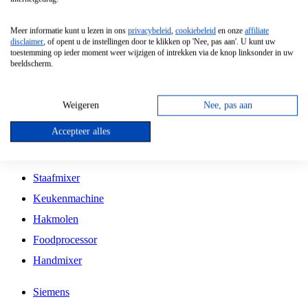
Grillplaat
Meer informatie kunt u lezen in ons
privacybeleid
,
cookiebeleid
en onze
affiliate
Vrijstaande Magnetron
disclaimer
, of opent u de instellingen door te klikken op 'Nee, pas aan'. U kunt uw
toestemming op ieder moment weer wijzigen of intrekken via de knop linksonder in uw
Vrijstaande Kookplaat
beeldscherm.
Inbouw Inductie Kookplaat
Inbouw Gaskookplaat
Weigeren
Nee, pas aan
Inbouw Keramische Kookplaat
Accepteer alles
Kookplaat Accessoires
Staafmixer
Keukenmachine
Hakmolen
Foodprocessor
Handmixer
Siemens