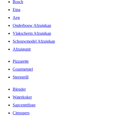
Bosch
Etna
Aeg
Onderbouw Afzuigkap
Vlakscherm Afzuigkap
Schouwmodel Afzuigkap
Afzuigunit
Pizzarette
Gourmetstel
Steengrill
Blender
Waterkoker
Sapcentrifuge
Citruspers