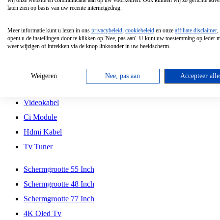
wij onze website en communicatie aan op uw voorkeuren. Ook kunnen wij zo gerichte adver
Tcl
laten zien op basis van uw recente internetgedrag.
Schermgrootte 70 Inch
Meer informatie kunt u lezen in ons
privacybeleid
,
cookiebeleid
en onze
affiliate disclaimer
,
Hd Led Tv
opent u de instellingen door te klikken op 'Nee, pas aan'. U kunt uw toestemming op ieder
weer wijzigen of intrekken via de knop linksonder in uw beeldscherm.
Tv Beugel
Antennekabel
Weigeren
Nee, pas aan
Accepteer alle
Universele Afstandsbediening
Videokabel
Ci Module
Hdmi Kabel
Tv Tuner
Schermgrootte 55 Inch
Schermgrootte 48 Inch
Schermgrootte 77 Inch
4K Oled Tv