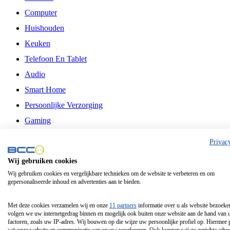
Computer
Huishouden
Keuken
Telefoon En Tablet
Audio
Smart Home
Persoonlijke Verzorging
Gaming
Vrije Tijd
Privac
Philips
Wij gebruiken cookies
Wij gebruiken cookies en vergelijkbare technieken om de website te verbeteren en om
Schermgrootte 24 Inch
gepersonaliseerde inhoud en advertenties aan te bieden.
Schermgrootte 75 Inch
Schermgrootte 85 Inch
Met deze cookies verzamelen wij en onze
11 partners
informatie over u als website bezoeke
volgen we uw internetgedrag binnen en mogelijk ook buiten onze website aan de hand van 
Schermgrootte 98 Inch
factoren, zoals uw IP-adres. Wij bouwen op die wijze uw persoonlijke profiel op. Hiermee 