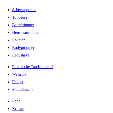
Scheerapparaat
Tondeuse
Baardtrimmer
Neushaartrimmer
Epilator
Bodygroomer
Ladyshave
Elektrische Tandenborstel
Waterpik
Philips
Monddouche
Fohn
Krulset