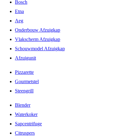
Bosch
Etna
Aeg
Onderbouw Afzuigkap
Vlakscherm Afzuigkap
Schouwmodel Afzuigkap
Afzuigunit
Pizzarette
Gourmetstel
Steengrill
Blender
Waterkoker
Sapcentrifuge
Citruspers