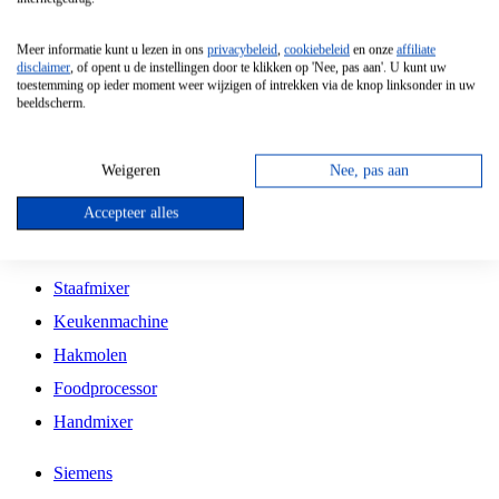
Grillplaat
Meer informatie kunt u lezen in ons
privacybeleid
,
cookiebeleid
en onze
affiliate
Vrijstaande Magnetron
disclaimer
, of opent u de instellingen door te klikken op 'Nee, pas aan'. U kunt uw
toestemming op ieder moment weer wijzigen of intrekken via de knop linksonder in uw
Vrijstaande Kookplaat
beeldscherm.
Inbouw Inductie Kookplaat
Inbouw Gaskookplaat
Weigeren
Nee, pas aan
Inbouw Keramische Kookplaat
Accepteer alles
Kookplaat Accessoires
Staafmixer
Keukenmachine
Hakmolen
Foodprocessor
Handmixer
Siemens