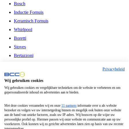
Bosch
Inductie Fornuis
Keramisch Fornuis
Whirlpool
Boretti
Stoves
Bertazzoni
Belling
Privacybeleid
Fitelli
Wij gebruiken cookies
Airfryer
Wij gebruiken cookies en vergelijkbare technieken om de website te verbeteren en om
gepersonaliseerde inhoud en advertenties aan te bieden.
Frituurpan
Contactgrill
Met deze cookies verzamelen wij en onze
11 partners
informatie over u als website
bezoeker en volgen we uw internetgedrag binnen en mogelijk ook buiten onze website
Broodbakmachine
aan de hand van unieke factoren, zoals uw IP-adres. Wij bouwen op die wijze uw
persoonlijke profiel op. Hiermee passen wij onze website en communicatie aan op uw
Broodrooster
voorkeuren. Ook kunnen wij zo gerichte advertenties laten zien op basis van uw recente
internetgedrag.