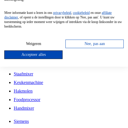
Grillplaat
Meer informatie kunt u lezen in ons
privacybeleid
,
cookiebeleid
en onze
affiliate
Vrijstaande Magnetron
disclaimer
, of opent u de instellingen door te klikken op 'Nee, pas aan'. U kunt uw
toestemming op ieder moment weer wijzigen of intrekken via de knop linksonder in uw
Vrijstaande Kookplaat
beeldscherm.
Inbouw Inductie Kookplaat
Inbouw Gaskookplaat
Weigeren
Nee, pas aan
Inbouw Keramische Kookplaat
Accepteer alles
Kookplaat Accessoires
Staafmixer
Keukenmachine
Hakmolen
Foodprocessor
Handmixer
Siemens