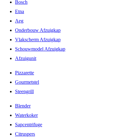
Bosch
Etna
Aeg
Onderbouw Afzuigkap
Vlakscherm Afzuigkap
Schouwmodel Afzuigkap
Afzuigunit
Pizzarette
Gourmetstel
Steengrill
Blender
Waterkoker
Sapcentrifuge
Citruspers