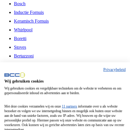
Bosch
Inductie Fornuis
Keramisch Fornuis
Whirlpool
Boretti
Stoves
Bertazzoni
Belling
Privacybeleid
Fitelli
Wij gebruiken cookies
Airfryer
Wij gebruiken cookies en vergelijkbare technieken om de website te verbeteren en om
gepersonaliseerde inhoud en advertenties aan te bieden.
Frituurpan
Contactgrill
Met deze cookies verzamelen wij en onze
11 partners
informatie over u als website
bezoeker en volgen we uw internetgedrag binnen en mogelijk ook buiten onze website
Broodbakmachine
aan de hand van unieke factoren, zoals uw IP-adres. Wij bouwen op die wijze uw
persoonlijke profiel op. Hiermee passen wij onze website en communicatie aan op uw
Broodrooster
voorkeuren. Ook kunnen wij zo gerichte advertenties laten zien op basis van uw recente
internetgedrag.