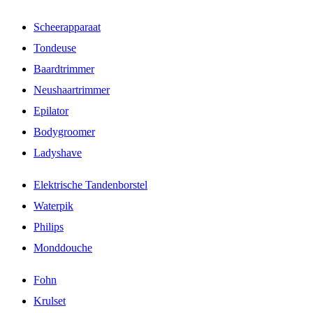
Scheerapparaat
Tondeuse
Baardtrimmer
Neushaartrimmer
Epilator
Bodygroomer
Ladyshave
Elektrische Tandenborstel
Waterpik
Philips
Monddouche
Fohn
Krulset