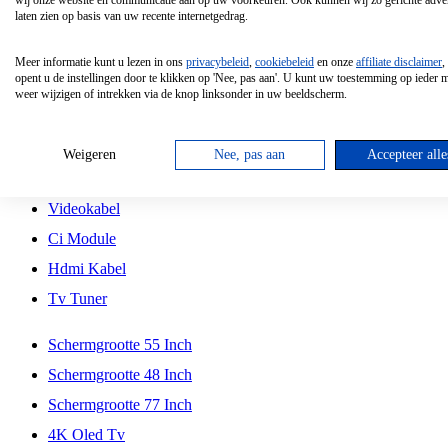
wij onze website en communicatie aan op uw voorkeuren. Ook kunnen wij zo gerichte adver
Tcl
laten zien op basis van uw recente internetgedrag.
Schermgrootte 70 Inch
Meer informatie kunt u lezen in ons
privacybeleid
,
cookiebeleid
en onze
affiliate disclaimer
,
Hd Led Tv
opent u de instellingen door te klikken op 'Nee, pas aan'. U kunt uw toestemming op ieder
weer wijzigen of intrekken via de knop linksonder in uw beeldscherm.
Tv Beugel
Antennekabel
Weigeren
Nee, pas aan
Accepteer alle
Universele Afstandsbediening
Videokabel
Ci Module
Hdmi Kabel
Tv Tuner
Schermgrootte 55 Inch
Schermgrootte 48 Inch
Schermgrootte 77 Inch
4K Oled Tv