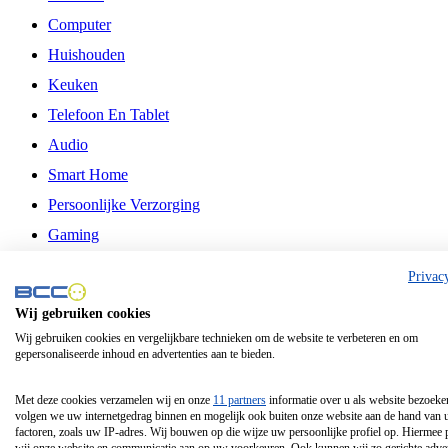
Computer
Huishouden
Keuken
Telefoon En Tablet
Audio
Smart Home
Persoonlijke Verzorging
Gaming
Vrije Tijd
Privac
Philips
Wij gebruiken cookies
Wij gebruiken cookies en vergelijkbare technieken om de website te verbeteren en om
Schermgrootte 24 Inch
gepersonaliseerde inhoud en advertenties aan te bieden.
Schermgrootte 75 Inch
Schermgrootte 85 Inch
Met deze cookies verzamelen wij en onze
11 partners
informatie over u als website bezoeke
volgen we uw internetgedrag binnen en mogelijk ook buiten onze website aan de hand van 
Schermgrootte 98 Inch
factoren, zoals uw IP-adres. Wij bouwen op die wijze uw persoonlijke profiel op. Hiermee 