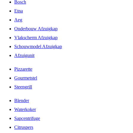
Bosch
Etna
Aeg
Onderbouw Afzuigkap
Vlakscherm Afzuigkap
Schouwmodel Afzuigkap
Afzuigunit
Pizzarette
Gourmetstel
Steengrill
Blender
Waterkoker
Sapcentrifuge
Citruspers