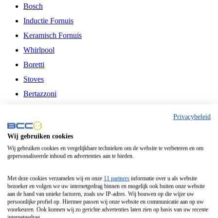
Bosch
Inductie Fornuis
Keramisch Fornuis
Whirlpool
Boretti
Stoves
Bertazzoni
Belling
Privacybeleid
Fitelli
Wij gebruiken cookies
Airfryer
Wij gebruiken cookies en vergelijkbare technieken om de website te verbeteren en om
gepersonaliseerde inhoud en advertenties aan te bieden.
Frituurpan
Contactgrill
Met deze cookies verzamelen wij en onze
11 partners
informatie over u als website
bezoeker en volgen we uw internetgedrag binnen en mogelijk ook buiten onze website
Broodbakmachine
aan de hand van unieke factoren, zoals uw IP-adres. Wij bouwen op die wijze uw
persoonlijke profiel op. Hiermee passen wij onze website en communicatie aan op uw
Broodrooster
voorkeuren. Ook kunnen wij zo gerichte advertenties laten zien op basis van uw recente
internetgedrag.