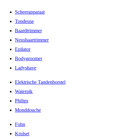
Scheerapparaat
Tondeuse
Baardtrimmer
Neushaartrimmer
Epilator
Bodygroomer
Ladyshave
Elektrische Tandenborstel
Waterpik
Philips
Monddouche
Fohn
Krulset