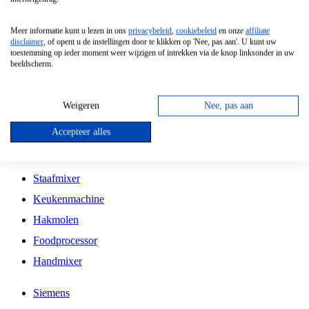
Grillplaat
Meer informatie kunt u lezen in ons
privacybeleid
,
cookiebeleid
en onze
affiliate
Vrijstaande Magnetron
disclaimer
, of opent u de instellingen door te klikken op 'Nee, pas aan'. U kunt uw
toestemming op ieder moment weer wijzigen of intrekken via de knop linksonder in uw
Vrijstaande Kookplaat
beeldscherm.
Inbouw Inductie Kookplaat
Inbouw Gaskookplaat
Weigeren
Nee, pas aan
Inbouw Keramische Kookplaat
Accepteer alles
Kookplaat Accessoires
Staafmixer
Keukenmachine
Hakmolen
Foodprocessor
Handmixer
Siemens