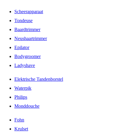
Scheerapparaat
Tondeuse
Baardtrimmer
Neushaartrimmer
Epilator
Bodygroomer
Ladyshave
Elektrische Tandenborstel
Waterpik
Philips
Monddouche
Fohn
Krulset