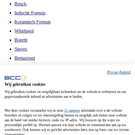
Bosch
Inductie Fornuis
Keramisch Fornuis
Whirlpool
Boretti
Stoves
Bertazzoni
Belling
Privacybeleid
Fitelli
Wij gebruiken cookies
Airfryer
Wij gebruiken cookies en vergelijkbare technieken om de website te verbeteren en om
gepersonaliseerde inhoud en advertenties aan te bieden.
Frituurpan
Contactgrill
Met deze cookies verzamelen wij en onze
11 partners
informatie over u als website
bezoeker en volgen we uw internetgedrag binnen en mogelijk ook buiten onze website
Broodbakmachine
aan de hand van unieke factoren, zoals uw IP-adres. Wij bouwen op die wijze uw
persoonlijke profiel op. Hiermee passen wij onze website en communicatie aan op uw
Broodrooster
voorkeuren. Ook kunnen wij zo gerichte advertenties laten zien op basis van uw recente
internetgedrag.