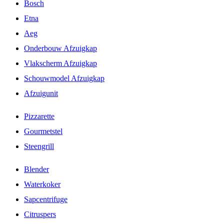
Bosch
Etna
Aeg
Onderbouw Afzuigkap
Vlakscherm Afzuigkap
Schouwmodel Afzuigkap
Afzuigunit
Pizzarette
Gourmetstel
Steengrill
Blender
Waterkoker
Sapcentrifuge
Citruspers