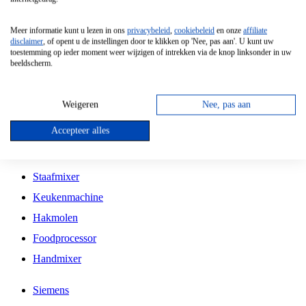
Grillplaat
Meer informatie kunt u lezen in ons
privacybeleid
,
cookiebeleid
en onze
affiliate
Vrijstaande Magnetron
disclaimer
, of opent u de instellingen door te klikken op 'Nee, pas aan'. U kunt uw
toestemming op ieder moment weer wijzigen of intrekken via de knop linksonder in uw
Vrijstaande Kookplaat
beeldscherm.
Inbouw Inductie Kookplaat
Inbouw Gaskookplaat
Weigeren
Nee, pas aan
Inbouw Keramische Kookplaat
Accepteer alles
Kookplaat Accessoires
Staafmixer
Keukenmachine
Hakmolen
Foodprocessor
Handmixer
Siemens