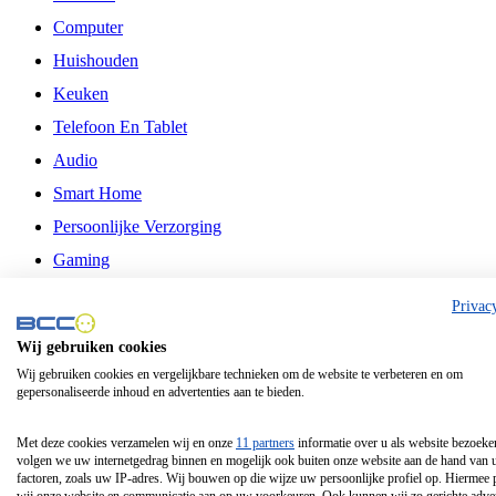
Computer
Huishouden
Keuken
Telefoon En Tablet
Audio
Smart Home
Persoonlijke Verzorging
Gaming
Vrije Tijd
Privac
Philips
Wij gebruiken cookies
Wij gebruiken cookies en vergelijkbare technieken om de website te verbeteren en om
Schermgrootte 24 Inch
gepersonaliseerde inhoud en advertenties aan te bieden.
Schermgrootte 75 Inch
Schermgrootte 85 Inch
Met deze cookies verzamelen wij en onze
11 partners
informatie over u als website bezoeke
volgen we uw internetgedrag binnen en mogelijk ook buiten onze website aan de hand van 
Schermgrootte 98 Inch
factoren, zoals uw IP-adres. Wij bouwen op die wijze uw persoonlijke profiel op. Hiermee 