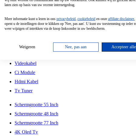
wij onze website en communicatie aan op uw voorkeuren. Ook kunnen wij zo gerichte adver
Tcl
laten zien op basis van uw recente internetgedrag.
Schermgrootte 70 Inch
Meer informatie kunt u lezen in ons
privacybeleid
,
cookiebeleid
en onze
affiliate disclaimer
,
Hd Led Tv
opent u de instellingen door te klikken op 'Nee, pas aan'. U kunt uw toestemming op ieder
weer wijzigen of intrekken via de knop linksonder in uw beeldscherm.
Tv Beugel
Antennekabel
Weigeren
Nee, pas aan
Accepteer alle
Universele Afstandsbediening
Videokabel
Ci Module
Hdmi Kabel
Tv Tuner
Schermgrootte 55 Inch
Schermgrootte 48 Inch
Schermgrootte 77 Inch
4K Oled Tv