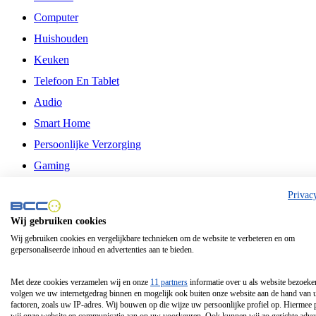
Computer
Huishouden
Keuken
Telefoon En Tablet
Audio
Smart Home
Persoonlijke Verzorging
Gaming
Vrije Tijd
Privac
Philips
Wij gebruiken cookies
Wij gebruiken cookies en vergelijkbare technieken om de website te verbeteren en om
Schermgrootte 24 Inch
gepersonaliseerde inhoud en advertenties aan te bieden.
Schermgrootte 75 Inch
Schermgrootte 85 Inch
Met deze cookies verzamelen wij en onze
11 partners
informatie over u als website bezoeke
volgen we uw internetgedrag binnen en mogelijk ook buiten onze website aan de hand van 
Schermgrootte 98 Inch
factoren, zoals uw IP-adres. Wij bouwen op die wijze uw persoonlijke profiel op. Hiermee 