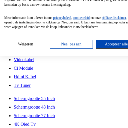
wij onze website en communicatie aan op uw voorkeuren. Ook kunnen wij zo gerichte adver
Tcl
laten zien op basis van uw recente internetgedrag.
Schermgrootte 70 Inch
Meer informatie kunt u lezen in ons
privacybeleid
,
cookiebeleid
en onze
affiliate disclaimer
,
Hd Led Tv
opent u de instellingen door te klikken op 'Nee, pas aan'. U kunt uw toestemming op ieder
weer wijzigen of intrekken via de knop linksonder in uw beeldscherm.
Tv Beugel
Antennekabel
Weigeren
Nee, pas aan
Accepteer alle
Universele Afstandsbediening
Videokabel
Ci Module
Hdmi Kabel
Tv Tuner
Schermgrootte 55 Inch
Schermgrootte 48 Inch
Schermgrootte 77 Inch
4K Oled Tv