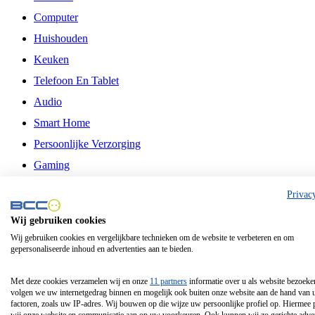
Computer
Huishouden
Keuken
Telefoon En Tablet
Audio
Smart Home
Persoonlijke Verzorging
Gaming
Vrije Tijd
Privac
Philips
Wij gebruiken cookies
Wij gebruiken cookies en vergelijkbare technieken om de website te verbeteren en om
Schermgrootte 24 Inch
gepersonaliseerde inhoud en advertenties aan te bieden.
Schermgrootte 75 Inch
Schermgrootte 85 Inch
Met deze cookies verzamelen wij en onze
11 partners
informatie over u als website bezoeke
volgen we uw internetgedrag binnen en mogelijk ook buiten onze website aan de hand van 
Schermgrootte 98 Inch
factoren, zoals uw IP-adres. Wij bouwen op die wijze uw persoonlijke profiel op. Hiermee 