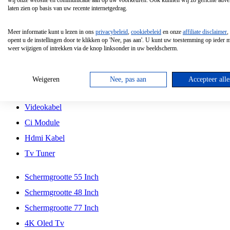
wij onze website en communicatie aan op uw voorkeuren. Ook kunnen wij zo gerichte adver
Tcl
laten zien op basis van uw recente internetgedrag.
Schermgrootte 70 Inch
Meer informatie kunt u lezen in ons
privacybeleid
,
cookiebeleid
en onze
affiliate disclaimer
,
Hd Led Tv
opent u de instellingen door te klikken op 'Nee, pas aan'. U kunt uw toestemming op ieder
weer wijzigen of intrekken via de knop linksonder in uw beeldscherm.
Tv Beugel
Antennekabel
Weigeren
Nee, pas aan
Accepteer alle
Universele Afstandsbediening
Videokabel
Ci Module
Hdmi Kabel
Tv Tuner
Schermgrootte 55 Inch
Schermgrootte 48 Inch
Schermgrootte 77 Inch
4K Oled Tv