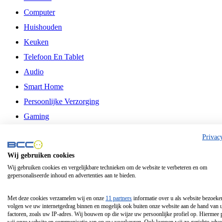
Computer
Huishouden
Keuken
Telefoon En Tablet
Audio
Smart Home
Persoonlijke Verzorging
Gaming
Vrije Tijd
Privac
Philips
Wij gebruiken cookies
Wij gebruiken cookies en vergelijkbare technieken om de website te verbeteren en om
Schermgrootte 24 Inch
gepersonaliseerde inhoud en advertenties aan te bieden.
Schermgrootte 75 Inch
Schermgrootte 85 Inch
Met deze cookies verzamelen wij en onze
11 partners
informatie over u als website bezoeke
volgen we uw internetgedrag binnen en mogelijk ook buiten onze website aan de hand van 
Schermgrootte 98 Inch
factoren, zoals uw IP-adres. Wij bouwen op die wijze uw persoonlijke profiel op. Hiermee 