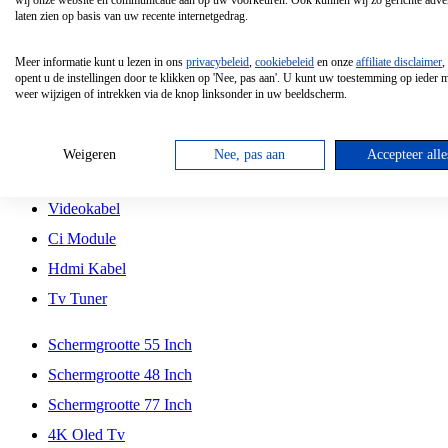
wij onze website en communicatie aan op uw voorkeuren. Ook kunnen wij zo gerichte adver
Tcl
laten zien op basis van uw recente internetgedrag.
Schermgrootte 70 Inch
Meer informatie kunt u lezen in ons
privacybeleid
,
cookiebeleid
en onze
affiliate disclaimer
,
Hd Led Tv
opent u de instellingen door te klikken op 'Nee, pas aan'. U kunt uw toestemming op ieder
weer wijzigen of intrekken via de knop linksonder in uw beeldscherm.
Tv Beugel
Antennekabel
Weigeren
Nee, pas aan
Accepteer alle
Universele Afstandsbediening
Videokabel
Ci Module
Hdmi Kabel
Tv Tuner
Schermgrootte 55 Inch
Schermgrootte 48 Inch
Schermgrootte 77 Inch
4K Oled Tv