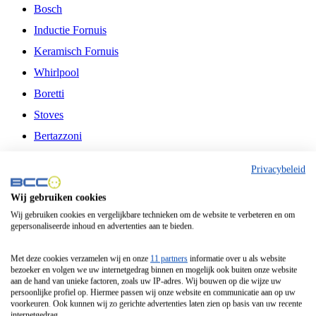
Bosch
Inductie Fornuis
Keramisch Fornuis
Whirlpool
Boretti
Stoves
Bertazzoni
Belling
Privacybeleid
Fitelli
Wij gebruiken cookies
Airfryer
Wij gebruiken cookies en vergelijkbare technieken om de website te verbeteren en om
gepersonaliseerde inhoud en advertenties aan te bieden.
Frituurpan
Contactgrill
Met deze cookies verzamelen wij en onze
11 partners
informatie over u als website
bezoeker en volgen we uw internetgedrag binnen en mogelijk ook buiten onze website
Broodbakmachine
aan de hand van unieke factoren, zoals uw IP-adres. Wij bouwen op die wijze uw
persoonlijke profiel op. Hiermee passen wij onze website en communicatie aan op uw
Broodrooster
voorkeuren. Ook kunnen wij zo gerichte advertenties laten zien op basis van uw recente
internetgedrag.