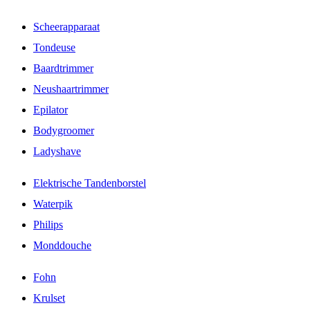
Scheerapparaat
Tondeuse
Baardtrimmer
Neushaartrimmer
Epilator
Bodygroomer
Ladyshave
Elektrische Tandenborstel
Waterpik
Philips
Monddouche
Fohn
Krulset