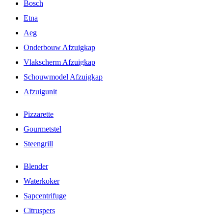
Bosch
Etna
Aeg
Onderbouw Afzuigkap
Vlakscherm Afzuigkap
Schouwmodel Afzuigkap
Afzuigunit
Pizzarette
Gourmetstel
Steengrill
Blender
Waterkoker
Sapcentrifuge
Citruspers