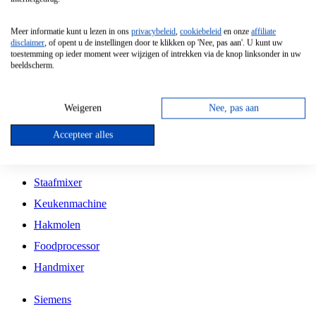
Grillplaat
Meer informatie kunt u lezen in ons
privacybeleid
,
cookiebeleid
en onze
affiliate
Vrijstaande Magnetron
disclaimer
, of opent u de instellingen door te klikken op 'Nee, pas aan'. U kunt uw
toestemming op ieder moment weer wijzigen of intrekken via de knop linksonder in uw
Vrijstaande Kookplaat
beeldscherm.
Inbouw Inductie Kookplaat
Inbouw Gaskookplaat
Weigeren
Nee, pas aan
Inbouw Keramische Kookplaat
Accepteer alles
Kookplaat Accessoires
Staafmixer
Keukenmachine
Hakmolen
Foodprocessor
Handmixer
Siemens