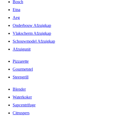
Bosch
Etna
Aeg
Onderbouw Afzuigkap
Vlakscherm Afzuigkap
Schouwmodel Afzuigkap
Afzuigunit
Pizzarette
Gourmetstel
Steengrill
Blender
Waterkoker
Sapcentrifuge
Citruspers