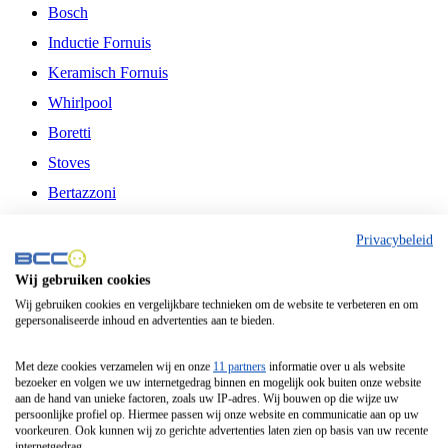
Bosch
Inductie Fornuis
Keramisch Fornuis
Whirlpool
Boretti
Stoves
Bertazzoni
Belling
Privacybeleid
Fitelli
Wij gebruiken cookies
Airfryer
Wij gebruiken cookies en vergelijkbare technieken om de website te verbeteren en om
gepersonaliseerde inhoud en advertenties aan te bieden.
Frituurpan
Contactgrill
Met deze cookies verzamelen wij en onze
11 partners
informatie over u als website
bezoeker en volgen we uw internetgedrag binnen en mogelijk ook buiten onze website
Broodbakmachine
aan de hand van unieke factoren, zoals uw IP-adres. Wij bouwen op die wijze uw
persoonlijke profiel op. Hiermee passen wij onze website en communicatie aan op uw
Broodrooster
voorkeuren. Ook kunnen wij zo gerichte advertenties laten zien op basis van uw recente
internetgedrag.