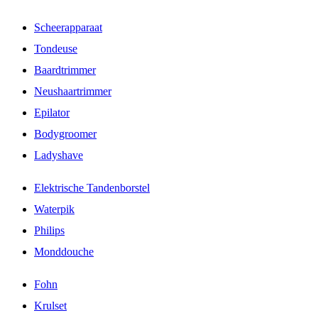
Scheerapparaat
Tondeuse
Baardtrimmer
Neushaartrimmer
Epilator
Bodygroomer
Ladyshave
Elektrische Tandenborstel
Waterpik
Philips
Monddouche
Fohn
Krulset