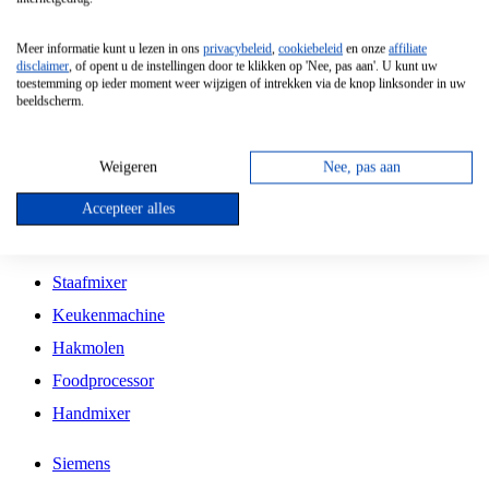
Grillplaat
Meer informatie kunt u lezen in ons
privacybeleid
,
cookiebeleid
en onze
affiliate
Vrijstaande Magnetron
disclaimer
, of opent u de instellingen door te klikken op 'Nee, pas aan'. U kunt uw
toestemming op ieder moment weer wijzigen of intrekken via de knop linksonder in uw
Vrijstaande Kookplaat
beeldscherm.
Inbouw Inductie Kookplaat
Inbouw Gaskookplaat
Weigeren
Nee, pas aan
Inbouw Keramische Kookplaat
Accepteer alles
Kookplaat Accessoires
Staafmixer
Keukenmachine
Hakmolen
Foodprocessor
Handmixer
Siemens