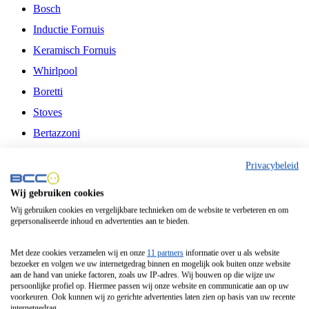
Bosch
Inductie Fornuis
Keramisch Fornuis
Whirlpool
Boretti
Stoves
Bertazzoni
Belling
Privacybeleid
Fitelli
Wij gebruiken cookies
Airfryer
Wij gebruiken cookies en vergelijkbare technieken om de website te verbeteren en om
gepersonaliseerde inhoud en advertenties aan te bieden.
Frituurpan
Contactgrill
Met deze cookies verzamelen wij en onze
11 partners
informatie over u als website
bezoeker en volgen we uw internetgedrag binnen en mogelijk ook buiten onze website
Broodbakmachine
aan de hand van unieke factoren, zoals uw IP-adres. Wij bouwen op die wijze uw
persoonlijke profiel op. Hiermee passen wij onze website en communicatie aan op uw
Broodrooster
voorkeuren. Ook kunnen wij zo gerichte advertenties laten zien op basis van uw recente
internetgedrag.