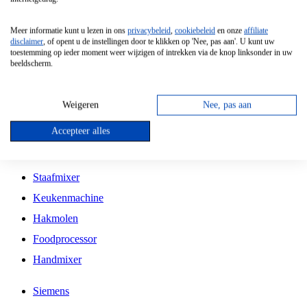
Grillplaat
Meer informatie kunt u lezen in ons
privacybeleid
,
cookiebeleid
en onze
affiliate
Vrijstaande Magnetron
disclaimer
, of opent u de instellingen door te klikken op 'Nee, pas aan'. U kunt uw
toestemming op ieder moment weer wijzigen of intrekken via de knop linksonder in uw
Vrijstaande Kookplaat
beeldscherm.
Inbouw Inductie Kookplaat
Inbouw Gaskookplaat
Weigeren
Nee, pas aan
Inbouw Keramische Kookplaat
Accepteer alles
Kookplaat Accessoires
Staafmixer
Keukenmachine
Hakmolen
Foodprocessor
Handmixer
Siemens