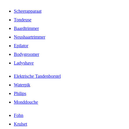
Scheerapparaat
Tondeuse
Baardtrimmer
Neushaartrimmer
Epilator
Bodygroomer
Ladyshave
Elektrische Tandenborstel
Waterpik
Philips
Monddouche
Fohn
Krulset