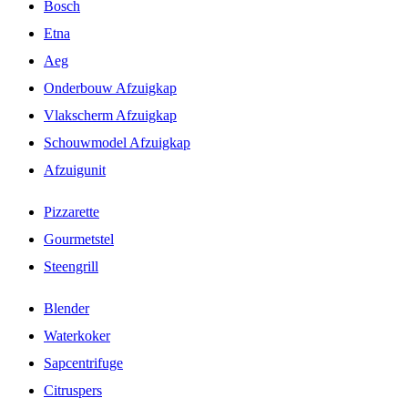
Bosch
Etna
Aeg
Onderbouw Afzuigkap
Vlakscherm Afzuigkap
Schouwmodel Afzuigkap
Afzuigunit
Pizzarette
Gourmetstel
Steengrill
Blender
Waterkoker
Sapcentrifuge
Citruspers