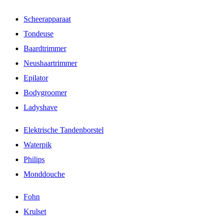
Scheerapparaat
Tondeuse
Baardtrimmer
Neushaartrimmer
Epilator
Bodygroomer
Ladyshave
Elektrische Tandenborstel
Waterpik
Philips
Monddouche
Fohn
Krulset