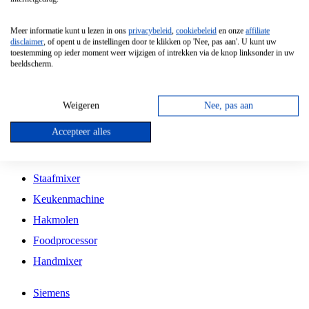
Grillplaat
Meer informatie kunt u lezen in ons
privacybeleid
,
cookiebeleid
en onze
affiliate
Vrijstaande Magnetron
disclaimer
, of opent u de instellingen door te klikken op 'Nee, pas aan'. U kunt uw
toestemming op ieder moment weer wijzigen of intrekken via de knop linksonder in uw
Vrijstaande Kookplaat
beeldscherm.
Inbouw Inductie Kookplaat
Inbouw Gaskookplaat
Weigeren
Nee, pas aan
Inbouw Keramische Kookplaat
Accepteer alles
Kookplaat Accessoires
Staafmixer
Keukenmachine
Hakmolen
Foodprocessor
Handmixer
Siemens