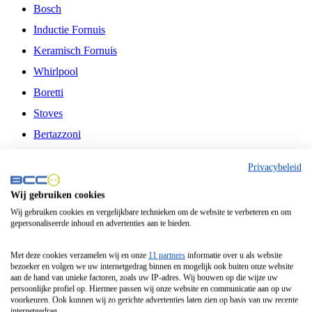
Bosch
Inductie Fornuis
Keramisch Fornuis
Whirlpool
Boretti
Stoves
Bertazzoni
Belling
Privacybeleid
Fitelli
Wij gebruiken cookies
Airfryer
Wij gebruiken cookies en vergelijkbare technieken om de website te verbeteren en om
gepersonaliseerde inhoud en advertenties aan te bieden.
Frituurpan
Contactgrill
Met deze cookies verzamelen wij en onze
11 partners
informatie over u als website
bezoeker en volgen we uw internetgedrag binnen en mogelijk ook buiten onze website
Broodbakmachine
aan de hand van unieke factoren, zoals uw IP-adres. Wij bouwen op die wijze uw
persoonlijke profiel op. Hiermee passen wij onze website en communicatie aan op uw
Broodrooster
voorkeuren. Ook kunnen wij zo gerichte advertenties laten zien op basis van uw recente
internetgedrag.