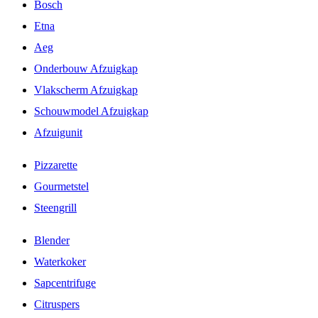
Bosch
Etna
Aeg
Onderbouw Afzuigkap
Vlakscherm Afzuigkap
Schouwmodel Afzuigkap
Afzuigunit
Pizzarette
Gourmetstel
Steengrill
Blender
Waterkoker
Sapcentrifuge
Citruspers