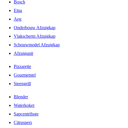
Bosch
Etna
Aeg
Onderbouw Afzuigkap
Vlakscherm Afzuigkap
Schouwmodel Afzuigkap
Afzuigunit
Pizzarette
Gourmetstel
Steengrill
Blender
Waterkoker
Sapcentrifuge
Citruspers