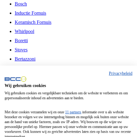
Bosch
Inductie Fornuis
Keramisch Fornuis
Whirlpool
Boretti
Stoves
Bertazzoni
Belling
Privacybeleid
Fitelli
Wij gebruiken cookies
Airfryer
Wij gebruiken cookies en vergelijkbare technieken om de website te verbeteren en om
gepersonaliseerde inhoud en advertenties aan te bieden.
Frituurpan
Contactgrill
Met deze cookies verzamelen wij en onze
11 partners
informatie over u als website
bezoeker en volgen we uw internetgedrag binnen en mogelijk ook buiten onze website
Broodbakmachine
aan de hand van unieke factoren, zoals uw IP-adres. Wij bouwen op die wijze uw
persoonlijke profiel op. Hiermee passen wij onze website en communicatie aan op uw
Broodrooster
voorkeuren. Ook kunnen wij zo gerichte advertenties laten zien op basis van uw recente
internetgedrag.