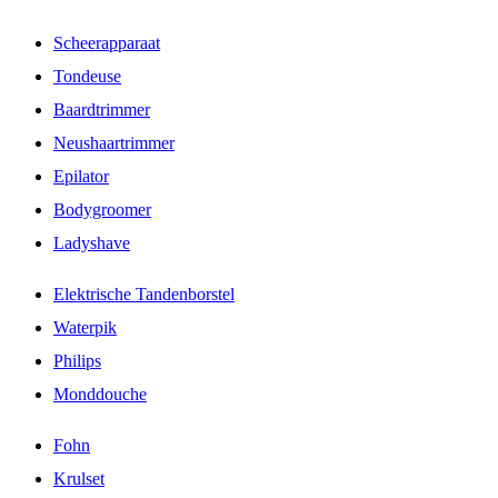
Scheerapparaat
Tondeuse
Baardtrimmer
Neushaartrimmer
Epilator
Bodygroomer
Ladyshave
Elektrische Tandenborstel
Waterpik
Philips
Monddouche
Fohn
Krulset