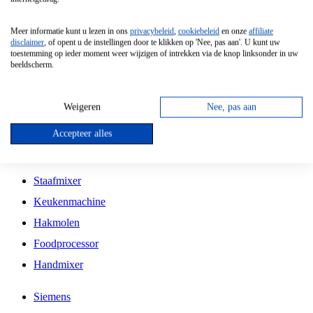
Grillplaat
Meer informatie kunt u lezen in ons
privacybeleid
,
cookiebeleid
en onze
affiliate
Vrijstaande Magnetron
disclaimer
, of opent u de instellingen door te klikken op 'Nee, pas aan'. U kunt uw
toestemming op ieder moment weer wijzigen of intrekken via de knop linksonder in uw
Vrijstaande Kookplaat
beeldscherm.
Inbouw Inductie Kookplaat
Inbouw Gaskookplaat
Weigeren
Nee, pas aan
Inbouw Keramische Kookplaat
Accepteer alles
Kookplaat Accessoires
Staafmixer
Keukenmachine
Hakmolen
Foodprocessor
Handmixer
Siemens