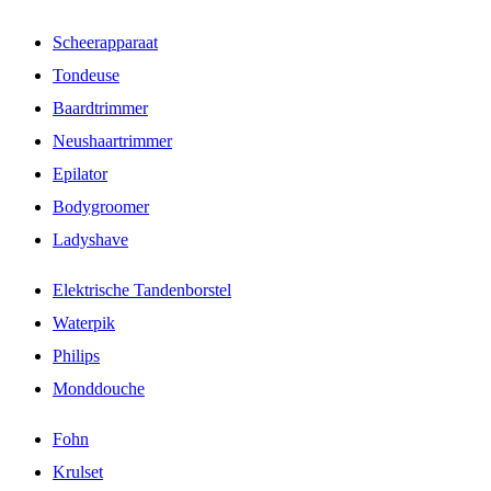
Scheerapparaat
Tondeuse
Baardtrimmer
Neushaartrimmer
Epilator
Bodygroomer
Ladyshave
Elektrische Tandenborstel
Waterpik
Philips
Monddouche
Fohn
Krulset