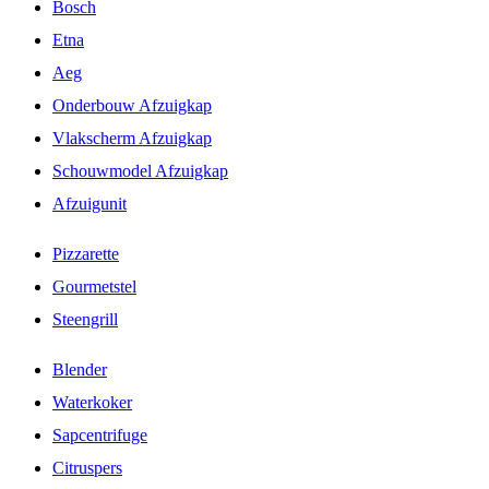
Bosch
Etna
Aeg
Onderbouw Afzuigkap
Vlakscherm Afzuigkap
Schouwmodel Afzuigkap
Afzuigunit
Pizzarette
Gourmetstel
Steengrill
Blender
Waterkoker
Sapcentrifuge
Citruspers