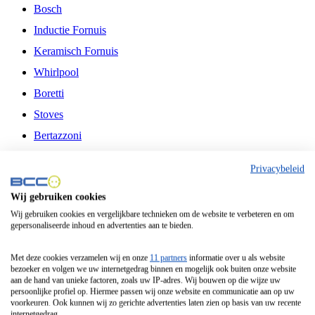
Bosch
Inductie Fornuis
Keramisch Fornuis
Whirlpool
Boretti
Stoves
Bertazzoni
Belling
Privacybeleid
Fitelli
Wij gebruiken cookies
Airfryer
Wij gebruiken cookies en vergelijkbare technieken om de website te verbeteren en om
gepersonaliseerde inhoud en advertenties aan te bieden.
Frituurpan
Contactgrill
Met deze cookies verzamelen wij en onze
11 partners
informatie over u als website
bezoeker en volgen we uw internetgedrag binnen en mogelijk ook buiten onze website
Broodbakmachine
aan de hand van unieke factoren, zoals uw IP-adres. Wij bouwen op die wijze uw
persoonlijke profiel op. Hiermee passen wij onze website en communicatie aan op uw
Broodrooster
voorkeuren. Ook kunnen wij zo gerichte advertenties laten zien op basis van uw recente
internetgedrag.