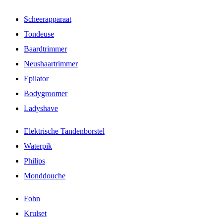
Scheerapparaat
Tondeuse
Baardtrimmer
Neushaartrimmer
Epilator
Bodygroomer
Ladyshave
Elektrische Tandenborstel
Waterpik
Philips
Monddouche
Fohn
Krulset