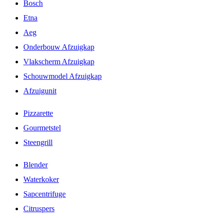
Bosch
Etna
Aeg
Onderbouw Afzuigkap
Vlakscherm Afzuigkap
Schouwmodel Afzuigkap
Afzuigunit
Pizzarette
Gourmetstel
Steengrill
Blender
Waterkoker
Sapcentrifuge
Citruspers