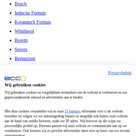
Bosch
Inductie Fornuis
Keramisch Fornuis
Whirlpool
Boretti
Stoves
Bertazzoni
Belling
Privacybeleid
Fitelli
Wij gebruiken cookies
Airfryer
Wij gebruiken cookies en vergelijkbare technieken om de website te verbeteren en om
gepersonaliseerde inhoud en advertenties aan te bieden.
Frituurpan
Contactgrill
Met deze cookies verzamelen wij en onze
11 partners
informatie over u als website
bezoeker en volgen we uw internetgedrag binnen en mogelijk ook buiten onze website
Broodbakmachine
aan de hand van unieke factoren, zoals uw IP-adres. Wij bouwen op die wijze uw
persoonlijke profiel op. Hiermee passen wij onze website en communicatie aan op uw
Broodrooster
voorkeuren. Ook kunnen wij zo gerichte advertenties laten zien op basis van uw recente
internetgedrag.