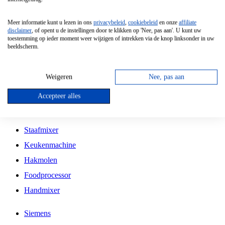
Grillplaat
Meer informatie kunt u lezen in ons
privacybeleid
,
cookiebeleid
en onze
affiliate
Vrijstaande Magnetron
disclaimer
, of opent u de instellingen door te klikken op 'Nee, pas aan'. U kunt uw
toestemming op ieder moment weer wijzigen of intrekken via de knop linksonder in uw
Vrijstaande Kookplaat
beeldscherm.
Inbouw Inductie Kookplaat
Inbouw Gaskookplaat
Weigeren
Nee, pas aan
Inbouw Keramische Kookplaat
Accepteer alles
Kookplaat Accessoires
Staafmixer
Keukenmachine
Hakmolen
Foodprocessor
Handmixer
Siemens