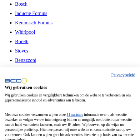
Bosch
Inductie Fornuis
Keramisch Fornuis
Whirlpool
Boretti
Stoves
Bertazzoni
Belling
Privacybeleid
Fitelli
Wij gebruiken cookies
Airfryer
Wij gebruiken cookies en vergelijkbare technieken om de website te verbeteren en om
gepersonaliseerde inhoud en advertenties aan te bieden.
Frituurpan
Contactgrill
Met deze cookies verzamelen wij en onze
11 partners
informatie over u als website
bezoeker en volgen we uw internetgedrag binnen en mogelijk ook buiten onze website
Broodbakmachine
aan de hand van unieke factoren, zoals uw IP-adres. Wij bouwen op die wijze uw
persoonlijke profiel op. Hiermee passen wij onze website en communicatie aan op uw
Broodrooster
voorkeuren. Ook kunnen wij zo gerichte advertenties laten zien op basis van uw recente
internetgedrag.