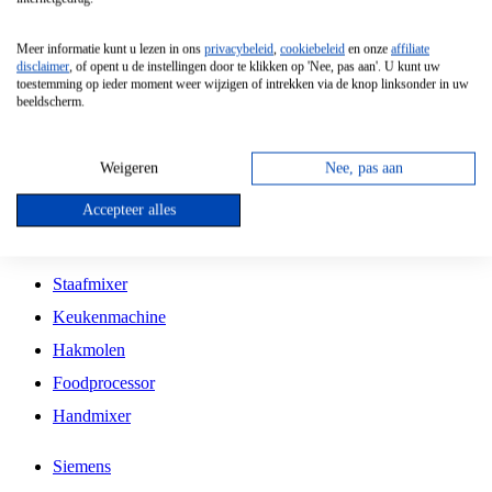
Grillplaat
Meer informatie kunt u lezen in ons
privacybeleid
,
cookiebeleid
en onze
affiliate
Vrijstaande Magnetron
disclaimer
, of opent u de instellingen door te klikken op 'Nee, pas aan'. U kunt uw
toestemming op ieder moment weer wijzigen of intrekken via de knop linksonder in uw
Vrijstaande Kookplaat
beeldscherm.
Inbouw Inductie Kookplaat
Inbouw Gaskookplaat
Weigeren
Nee, pas aan
Inbouw Keramische Kookplaat
Accepteer alles
Kookplaat Accessoires
Staafmixer
Keukenmachine
Hakmolen
Foodprocessor
Handmixer
Siemens