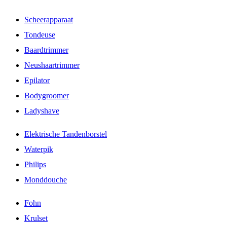
Scheerapparaat
Tondeuse
Baardtrimmer
Neushaartrimmer
Epilator
Bodygroomer
Ladyshave
Elektrische Tandenborstel
Waterpik
Philips
Monddouche
Fohn
Krulset