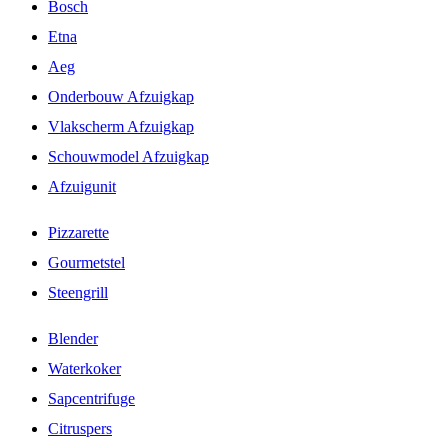
Bosch
Etna
Aeg
Onderbouw Afzuigkap
Vlakscherm Afzuigkap
Schouwmodel Afzuigkap
Afzuigunit
Pizzarette
Gourmetstel
Steengrill
Blender
Waterkoker
Sapcentrifuge
Citruspers