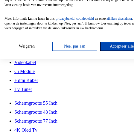
wij onze website en communicatie aan op uw voorkeuren. Ook kunnen wij zo gerichte adver
Tcl
laten zien op basis van uw recente internetgedrag.
Schermgrootte 70 Inch
Meer informatie kunt u lezen in ons
privacybeleid
,
cookiebeleid
en onze
affiliate disclaimer
,
Hd Led Tv
opent u de instellingen door te klikken op 'Nee, pas aan'. U kunt uw toestemming op ieder
weer wijzigen of intrekken via de knop linksonder in uw beeldscherm.
Tv Beugel
Antennekabel
Weigeren
Nee, pas aan
Accepteer alle
Universele Afstandsbediening
Videokabel
Ci Module
Hdmi Kabel
Tv Tuner
Schermgrootte 55 Inch
Schermgrootte 48 Inch
Schermgrootte 77 Inch
4K Oled Tv