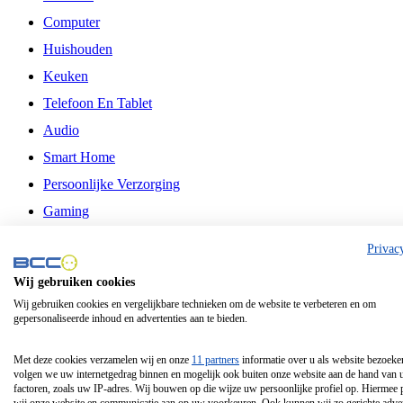
Computer
Huishouden
Keuken
Telefoon En Tablet
Audio
Smart Home
Persoonlijke Verzorging
Gaming
Vrije Tijd
Privac
Philips
Wij gebruiken cookies
Wij gebruiken cookies en vergelijkbare technieken om de website te verbeteren en om
Schermgrootte 24 Inch
gepersonaliseerde inhoud en advertenties aan te bieden.
Schermgrootte 75 Inch
Schermgrootte 85 Inch
Met deze cookies verzamelen wij en onze
11 partners
informatie over u als website bezoeke
volgen we uw internetgedrag binnen en mogelijk ook buiten onze website aan de hand van 
Schermgrootte 98 Inch
factoren, zoals uw IP-adres. Wij bouwen op die wijze uw persoonlijke profiel op. Hiermee 