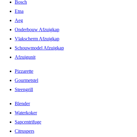
Bosch
Etna
Aeg
Onderbouw Afzuigkap
Vlakscherm Afzuigkap
Schouwmodel Afzuigkap
Afzuigunit
Pizzarette
Gourmetstel
Steengrill
Blender
Waterkoker
Sapcentrifuge
Citruspers