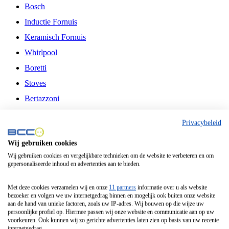
Bosch
Inductie Fornuis
Keramisch Fornuis
Whirlpool
Boretti
Stoves
Bertazzoni
Belling
Privacybeleid
Fitelli
Wij gebruiken cookies
Airfryer
Wij gebruiken cookies en vergelijkbare technieken om de website te verbeteren en om
gepersonaliseerde inhoud en advertenties aan te bieden.
Frituurpan
Contactgrill
Met deze cookies verzamelen wij en onze
11 partners
informatie over u als website
bezoeker en volgen we uw internetgedrag binnen en mogelijk ook buiten onze website
Broodbakmachine
aan de hand van unieke factoren, zoals uw IP-adres. Wij bouwen op die wijze uw
persoonlijke profiel op. Hiermee passen wij onze website en communicatie aan op uw
Broodrooster
voorkeuren. Ook kunnen wij zo gerichte advertenties laten zien op basis van uw recente
internetgedrag.