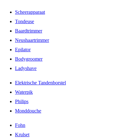
Scheerapparaat
Tondeuse
Baardtrimmer
Neushaartrimmer
Epilator
Bodygroomer
Ladyshave
Elektrische Tandenborstel
Waterpik
Philips
Monddouche
Fohn
Krulset