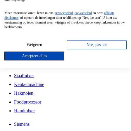
Grillplaat
Meer informatie kunt u lezen in ons
privacybeleid
,
cookiebeleid
en onze
affiliate
Vrijstaande Magnetron
disclaimer
, of opent u de instellingen door te klikken op 'Nee, pas aan'. U kunt uw
toestemming op ieder moment weer wijzigen of intrekken via de knop linksonder in uw
Vrijstaande Kookplaat
beeldscherm.
Inbouw Inductie Kookplaat
Inbouw Gaskookplaat
Weigeren
Nee, pas aan
Inbouw Keramische Kookplaat
Accepteer alles
Kookplaat Accessoires
Staafmixer
Keukenmachine
Hakmolen
Foodprocessor
Handmixer
Siemens