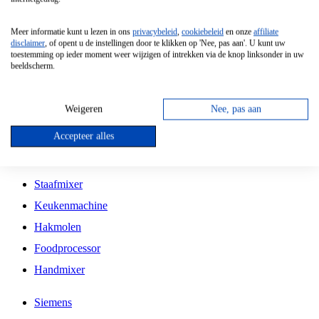
Grillplaat
Meer informatie kunt u lezen in ons
privacybeleid
,
cookiebeleid
en onze
affiliate
Vrijstaande Magnetron
disclaimer
, of opent u de instellingen door te klikken op 'Nee, pas aan'. U kunt uw
toestemming op ieder moment weer wijzigen of intrekken via de knop linksonder in uw
Vrijstaande Kookplaat
beeldscherm.
Inbouw Inductie Kookplaat
Inbouw Gaskookplaat
Weigeren
Nee, pas aan
Inbouw Keramische Kookplaat
Accepteer alles
Kookplaat Accessoires
Staafmixer
Keukenmachine
Hakmolen
Foodprocessor
Handmixer
Siemens