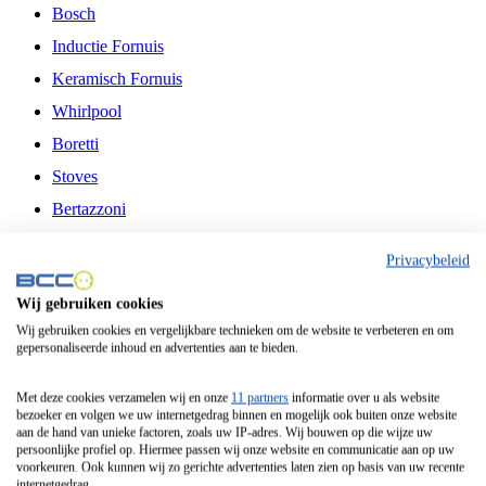
Bosch
Inductie Fornuis
Keramisch Fornuis
Whirlpool
Boretti
Stoves
Bertazzoni
Belling
Privacybeleid
Fitelli
Wij gebruiken cookies
Airfryer
Wij gebruiken cookies en vergelijkbare technieken om de website te verbeteren en om
gepersonaliseerde inhoud en advertenties aan te bieden.
Frituurpan
Contactgrill
Met deze cookies verzamelen wij en onze
11 partners
informatie over u als website
bezoeker en volgen we uw internetgedrag binnen en mogelijk ook buiten onze website
Broodbakmachine
aan de hand van unieke factoren, zoals uw IP-adres. Wij bouwen op die wijze uw
persoonlijke profiel op. Hiermee passen wij onze website en communicatie aan op uw
Broodrooster
voorkeuren. Ook kunnen wij zo gerichte advertenties laten zien op basis van uw recente
internetgedrag.