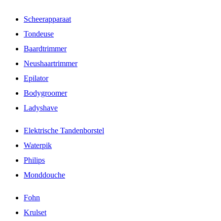
Scheerapparaat
Tondeuse
Baardtrimmer
Neushaartrimmer
Epilator
Bodygroomer
Ladyshave
Elektrische Tandenborstel
Waterpik
Philips
Monddouche
Fohn
Krulset