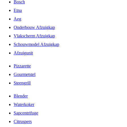
Bosch
Etna
Aeg
Onderbouw Afzuigkap
Vlakscherm Afzuigkap
Schouwmodel Afzuigkap
Afzuigunit
Pizzarette
Gourmetstel
Steengrill
Blender
Waterkoker
Sapcentrifuge
Citruspers