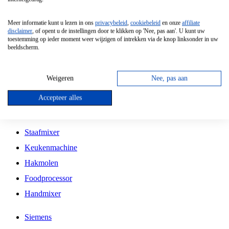
Grillplaat
Meer informatie kunt u lezen in ons
privacybeleid
,
cookiebeleid
en onze
affiliate
Vrijstaande Magnetron
disclaimer
, of opent u de instellingen door te klikken op 'Nee, pas aan'. U kunt uw
toestemming op ieder moment weer wijzigen of intrekken via de knop linksonder in uw
Vrijstaande Kookplaat
beeldscherm.
Inbouw Inductie Kookplaat
Inbouw Gaskookplaat
Weigeren
Nee, pas aan
Inbouw Keramische Kookplaat
Accepteer alles
Kookplaat Accessoires
Staafmixer
Keukenmachine
Hakmolen
Foodprocessor
Handmixer
Siemens