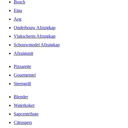
Bosch
Etna
Aeg
Onderbouw Afzuigkap
Vlakscherm Afzuigkap
Schouwmodel Afzuigkap
Afzuigunit
Pizzarette
Gourmetstel
Steengrill
Blender
Waterkoker
Sapcentrifuge
Citruspers