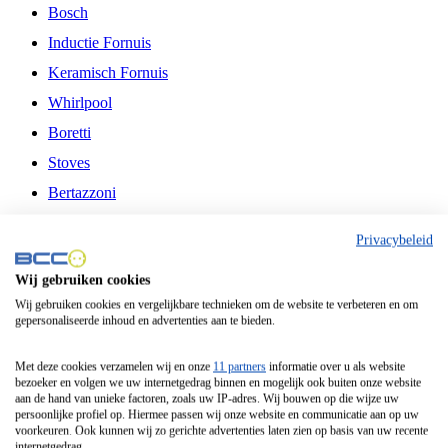
Bosch
Inductie Fornuis
Keramisch Fornuis
Whirlpool
Boretti
Stoves
Bertazzoni
Belling
Privacybeleid
Fitelli
Wij gebruiken cookies
Airfryer
Wij gebruiken cookies en vergelijkbare technieken om de website te verbeteren en om
gepersonaliseerde inhoud en advertenties aan te bieden.
Frituurpan
Contactgrill
Met deze cookies verzamelen wij en onze
11 partners
informatie over u als website
bezoeker en volgen we uw internetgedrag binnen en mogelijk ook buiten onze website
Broodbakmachine
aan de hand van unieke factoren, zoals uw IP-adres. Wij bouwen op die wijze uw
persoonlijke profiel op. Hiermee passen wij onze website en communicatie aan op uw
Broodrooster
voorkeuren. Ook kunnen wij zo gerichte advertenties laten zien op basis van uw recente
internetgedrag.