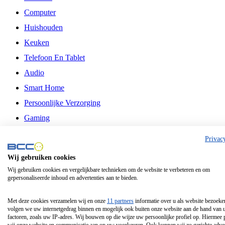
Computer
Huishouden
Keuken
Telefoon En Tablet
Audio
Smart Home
Persoonlijke Verzorging
Gaming
Vrije Tijd
Privac
Philips
Wij gebruiken cookies
Wij gebruiken cookies en vergelijkbare technieken om de website te verbeteren en om
Schermgrootte 24 Inch
gepersonaliseerde inhoud en advertenties aan te bieden.
Schermgrootte 75 Inch
Schermgrootte 85 Inch
Met deze cookies verzamelen wij en onze
11 partners
informatie over u als website bezoeke
volgen we uw internetgedrag binnen en mogelijk ook buiten onze website aan de hand van 
Schermgrootte 98 Inch
factoren, zoals uw IP-adres. Wij bouwen op die wijze uw persoonlijke profiel op. Hiermee 