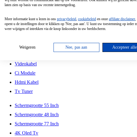
wij onze website en communicatie aan op uw voorkeuren. Ook kunnen wij zo gerichte adver
Tcl
laten zien op basis van uw recente internetgedrag.
Schermgrootte 70 Inch
Meer informatie kunt u lezen in ons
privacybeleid
,
cookiebeleid
en onze
affiliate disclaimer
,
Hd Led Tv
opent u de instellingen door te klikken op 'Nee, pas aan'. U kunt uw toestemming op ieder
weer wijzigen of intrekken via de knop linksonder in uw beeldscherm.
Tv Beugel
Antennekabel
Weigeren
Nee, pas aan
Accepteer alle
Universele Afstandsbediening
Videokabel
Ci Module
Hdmi Kabel
Tv Tuner
Schermgrootte 55 Inch
Schermgrootte 48 Inch
Schermgrootte 77 Inch
4K Oled Tv