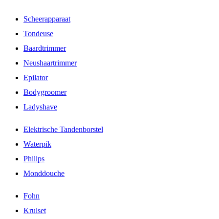
Scheerapparaat
Tondeuse
Baardtrimmer
Neushaartrimmer
Epilator
Bodygroomer
Ladyshave
Elektrische Tandenborstel
Waterpik
Philips
Monddouche
Fohn
Krulset