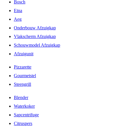
Bosch
Etna
Aeg
Onderbouw Afzuigkap
Vlakscherm Afzuigkap
Schouwmodel Afzuigkap
Afzuigunit
Pizzarette
Gourmetstel
Steengrill
Blender
Waterkoker
Sapcentrifuge
Citruspers