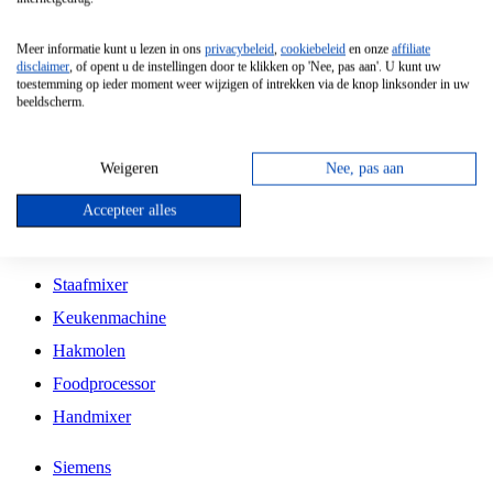
Grillplaat
Meer informatie kunt u lezen in ons
privacybeleid
,
cookiebeleid
en onze
affiliate
Vrijstaande Magnetron
disclaimer
, of opent u de instellingen door te klikken op 'Nee, pas aan'. U kunt uw
toestemming op ieder moment weer wijzigen of intrekken via de knop linksonder in uw
Vrijstaande Kookplaat
beeldscherm.
Inbouw Inductie Kookplaat
Inbouw Gaskookplaat
Weigeren
Nee, pas aan
Inbouw Keramische Kookplaat
Accepteer alles
Kookplaat Accessoires
Staafmixer
Keukenmachine
Hakmolen
Foodprocessor
Handmixer
Siemens