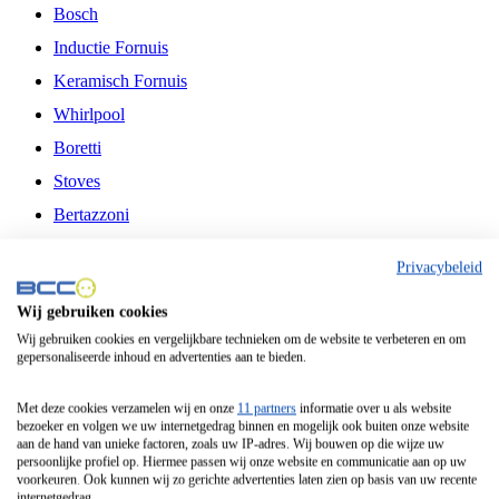
Bosch
Inductie Fornuis
Keramisch Fornuis
Whirlpool
Boretti
Stoves
Bertazzoni
Belling
Privacybeleid
Fitelli
Wij gebruiken cookies
Airfryer
Wij gebruiken cookies en vergelijkbare technieken om de website te verbeteren en om
gepersonaliseerde inhoud en advertenties aan te bieden.
Frituurpan
Contactgrill
Met deze cookies verzamelen wij en onze
11 partners
informatie over u als website
bezoeker en volgen we uw internetgedrag binnen en mogelijk ook buiten onze website
Broodbakmachine
aan de hand van unieke factoren, zoals uw IP-adres. Wij bouwen op die wijze uw
persoonlijke profiel op. Hiermee passen wij onze website en communicatie aan op uw
Broodrooster
voorkeuren. Ook kunnen wij zo gerichte advertenties laten zien op basis van uw recente
internetgedrag.