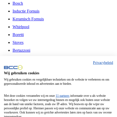
Bosch
Inductie Fornuis
Keramisch Fornuis
Whirlpool
Boretti
Stoves
Bertazzoni
Belling
Privacybeleid
Fitelli
Wij gebruiken cookies
Airfryer
Wij gebruiken cookies en vergelijkbare technieken om de website te verbeteren en om
gepersonaliseerde inhoud en advertenties aan te bieden.
Frituurpan
Contactgrill
Met deze cookies verzamelen wij en onze
11 partners
informatie over u als website
bezoeker en volgen we uw internetgedrag binnen en mogelijk ook buiten onze website
Broodbakmachine
aan de hand van unieke factoren, zoals uw IP-adres. Wij bouwen op die wijze uw
persoonlijke profiel op. Hiermee passen wij onze website en communicatie aan op uw
Broodrooster
voorkeuren. Ook kunnen wij zo gerichte advertenties laten zien op basis van uw recente
internetgedrag.