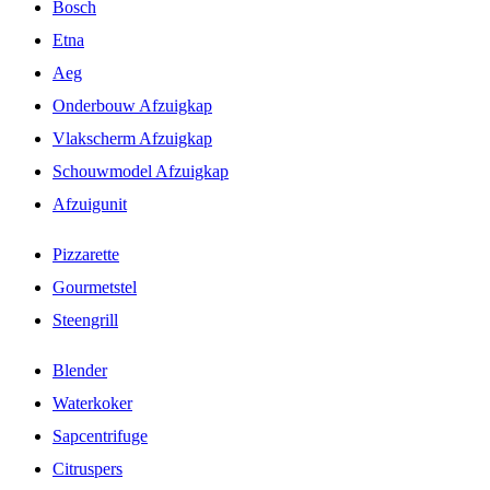
Bosch
Etna
Aeg
Onderbouw Afzuigkap
Vlakscherm Afzuigkap
Schouwmodel Afzuigkap
Afzuigunit
Pizzarette
Gourmetstel
Steengrill
Blender
Waterkoker
Sapcentrifuge
Citruspers