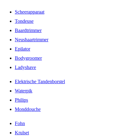
Scheerapparaat
Tondeuse
Baardtrimmer
Neushaartrimmer
Epilator
Bodygroomer
Ladyshave
Elektrische Tandenborstel
Waterpik
Philips
Monddouche
Fohn
Krulset