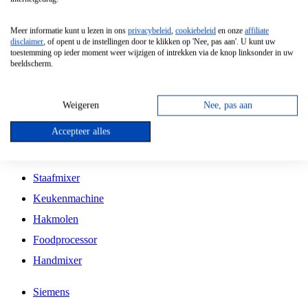
Grillplaat
Meer informatie kunt u lezen in ons
privacybeleid
,
cookiebeleid
en onze
affiliate
Vrijstaande Magnetron
disclaimer
, of opent u de instellingen door te klikken op 'Nee, pas aan'. U kunt uw
toestemming op ieder moment weer wijzigen of intrekken via de knop linksonder in uw
Vrijstaande Kookplaat
beeldscherm.
Inbouw Inductie Kookplaat
Inbouw Gaskookplaat
Weigeren
Nee, pas aan
Inbouw Keramische Kookplaat
Accepteer alles
Kookplaat Accessoires
Staafmixer
Keukenmachine
Hakmolen
Foodprocessor
Handmixer
Siemens