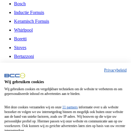
Bosch
Inductie Fornuis
Keramisch Fornuis
Whirlpool
Boretti
Stoves
Bertazzoni
Belling
Privacybeleid
Fitelli
Wij gebruiken cookies
Airfryer
Wij gebruiken cookies en vergelijkbare technieken om de website te verbeteren en om
gepersonaliseerde inhoud en advertenties aan te bieden.
Frituurpan
Contactgrill
Met deze cookies verzamelen wij en onze
11 partners
informatie over u als website
bezoeker en volgen we uw internetgedrag binnen en mogelijk ook buiten onze website
Broodbakmachine
aan de hand van unieke factoren, zoals uw IP-adres. Wij bouwen op die wijze uw
persoonlijke profiel op. Hiermee passen wij onze website en communicatie aan op uw
Broodrooster
voorkeuren. Ook kunnen wij zo gerichte advertenties laten zien op basis van uw recente
internetgedrag.