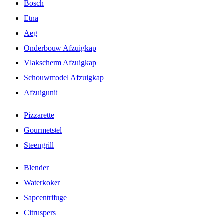
Bosch
Etna
Aeg
Onderbouw Afzuigkap
Vlakscherm Afzuigkap
Schouwmodel Afzuigkap
Afzuigunit
Pizzarette
Gourmetstel
Steengrill
Blender
Waterkoker
Sapcentrifuge
Citruspers