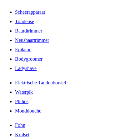
Scheerapparaat
Tondeuse
Baardtrimmer
Neushaartrimmer
Epilator
Bodygroomer
Ladyshave
Elektrische Tandenborstel
Waterpik
Philips
Monddouche
Fohn
Krulset