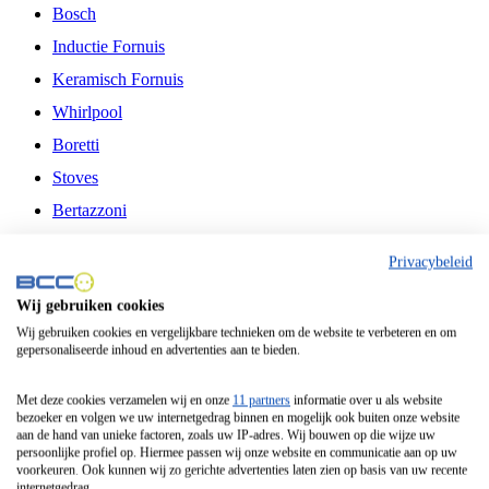
Bosch
Inductie Fornuis
Keramisch Fornuis
Whirlpool
Boretti
Stoves
Bertazzoni
Belling
Privacybeleid
Fitelli
Wij gebruiken cookies
Airfryer
Wij gebruiken cookies en vergelijkbare technieken om de website te verbeteren en om
gepersonaliseerde inhoud en advertenties aan te bieden.
Frituurpan
Contactgrill
Met deze cookies verzamelen wij en onze
11 partners
informatie over u als website
bezoeker en volgen we uw internetgedrag binnen en mogelijk ook buiten onze website
Broodbakmachine
aan de hand van unieke factoren, zoals uw IP-adres. Wij bouwen op die wijze uw
persoonlijke profiel op. Hiermee passen wij onze website en communicatie aan op uw
Broodrooster
voorkeuren. Ook kunnen wij zo gerichte advertenties laten zien op basis van uw recente
internetgedrag.