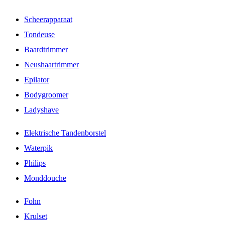
Scheerapparaat
Tondeuse
Baardtrimmer
Neushaartrimmer
Epilator
Bodygroomer
Ladyshave
Elektrische Tandenborstel
Waterpik
Philips
Monddouche
Fohn
Krulset