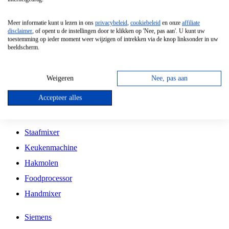
Grillplaat
Meer informatie kunt u lezen in ons
privacybeleid
,
cookiebeleid
en onze
affiliate
Vrijstaande Magnetron
disclaimer
, of opent u de instellingen door te klikken op 'Nee, pas aan'. U kunt uw
toestemming op ieder moment weer wijzigen of intrekken via de knop linksonder in uw
Vrijstaande Kookplaat
beeldscherm.
Inbouw Inductie Kookplaat
Inbouw Gaskookplaat
Weigeren
Nee, pas aan
Inbouw Keramische Kookplaat
Accepteer alles
Kookplaat Accessoires
Staafmixer
Keukenmachine
Hakmolen
Foodprocessor
Handmixer
Siemens