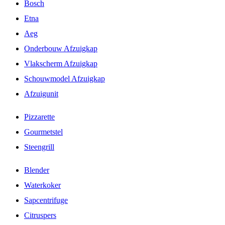
Bosch
Etna
Aeg
Onderbouw Afzuigkap
Vlakscherm Afzuigkap
Schouwmodel Afzuigkap
Afzuigunit
Pizzarette
Gourmetstel
Steengrill
Blender
Waterkoker
Sapcentrifuge
Citruspers