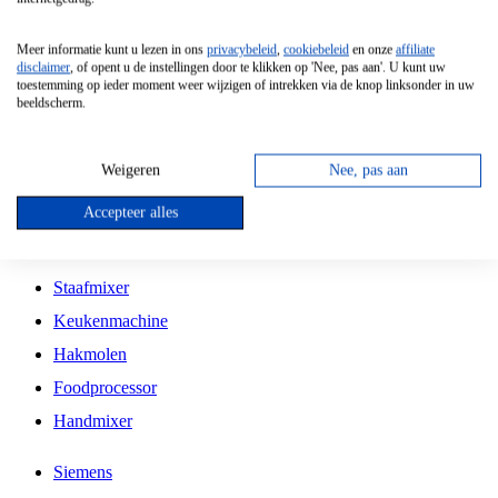
Grillplaat
Meer informatie kunt u lezen in ons
privacybeleid
,
cookiebeleid
en onze
affiliate
Vrijstaande Magnetron
disclaimer
, of opent u de instellingen door te klikken op 'Nee, pas aan'. U kunt uw
toestemming op ieder moment weer wijzigen of intrekken via de knop linksonder in uw
Vrijstaande Kookplaat
beeldscherm.
Inbouw Inductie Kookplaat
Inbouw Gaskookplaat
Weigeren
Nee, pas aan
Inbouw Keramische Kookplaat
Accepteer alles
Kookplaat Accessoires
Staafmixer
Keukenmachine
Hakmolen
Foodprocessor
Handmixer
Siemens