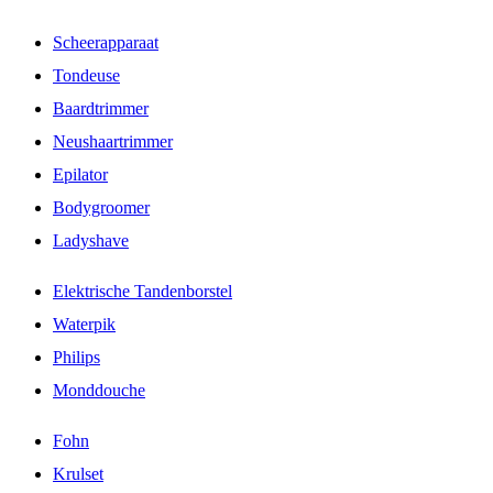
Scheerapparaat
Tondeuse
Baardtrimmer
Neushaartrimmer
Epilator
Bodygroomer
Ladyshave
Elektrische Tandenborstel
Waterpik
Philips
Monddouche
Fohn
Krulset