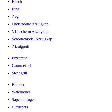
Bosch
Etna
Aeg
Onderbouw Afzuigkap
Vlakscherm Afzuigkap
Schouwmodel Afzuigkap
Afzuigunit
Pizzarette
Gourmetstel
Steengrill
Blender
Waterkoker
Sapcentrifuge
Citruspers