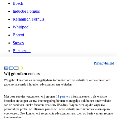
Bosch
Inductie Fornuis
Keramisch Fornuis
Whirlpool
Boretti
Stoves
Bertazzoni
Belling
Privacybeleid
Fitelli
Wij gebruiken cookies
Airfryer
Wij gebruiken cookies en vergelijkbare technieken om de website te verbeteren en om
gepersonaliseerde inhoud en advertenties aan te bieden.
Frituurpan
Contactgrill
Met deze cookies verzamelen wij en onze
11 partners
informatie over u als website
bezoeker en volgen we uw internetgedrag binnen en mogelijk ook buiten onze website
Broodbakmachine
aan de hand van unieke factoren, zoals uw IP-adres. Wij bouwen op die wijze uw
persoonlijke profiel op. Hiermee passen wij onze website en communicatie aan op uw
Broodrooster
voorkeuren. Ook kunnen wij zo gerichte advertenties laten zien op basis van uw recente
internetgedrag.