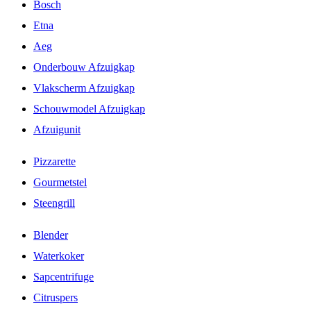
Bosch
Etna
Aeg
Onderbouw Afzuigkap
Vlakscherm Afzuigkap
Schouwmodel Afzuigkap
Afzuigunit
Pizzarette
Gourmetstel
Steengrill
Blender
Waterkoker
Sapcentrifuge
Citruspers