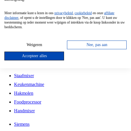
Grillplaat
Meer informatie kunt u lezen in ons
privacybeleid
,
cookiebeleid
en onze
affiliate
Vrijstaande Magnetron
disclaimer
, of opent u de instellingen door te klikken op 'Nee, pas aan'. U kunt uw
toestemming op ieder moment weer wijzigen of intrekken via de knop linksonder in uw
Vrijstaande Kookplaat
beeldscherm.
Inbouw Inductie Kookplaat
Inbouw Gaskookplaat
Weigeren
Nee, pas aan
Inbouw Keramische Kookplaat
Accepteer alles
Kookplaat Accessoires
Staafmixer
Keukenmachine
Hakmolen
Foodprocessor
Handmixer
Siemens