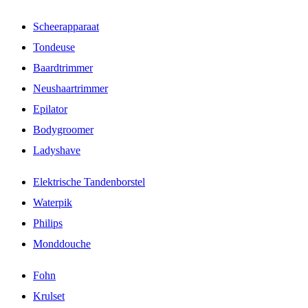
Scheerapparaat
Tondeuse
Baardtrimmer
Neushaartrimmer
Epilator
Bodygroomer
Ladyshave
Elektrische Tandenborstel
Waterpik
Philips
Monddouche
Fohn
Krulset