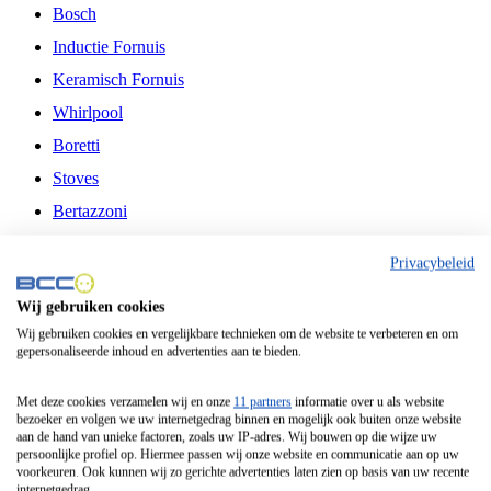
Bosch
Inductie Fornuis
Keramisch Fornuis
Whirlpool
Boretti
Stoves
Bertazzoni
Belling
Privacybeleid
Fitelli
Wij gebruiken cookies
Airfryer
Wij gebruiken cookies en vergelijkbare technieken om de website te verbeteren en om
gepersonaliseerde inhoud en advertenties aan te bieden.
Frituurpan
Contactgrill
Met deze cookies verzamelen wij en onze
11 partners
informatie over u als website
bezoeker en volgen we uw internetgedrag binnen en mogelijk ook buiten onze website
Broodbakmachine
aan de hand van unieke factoren, zoals uw IP-adres. Wij bouwen op die wijze uw
persoonlijke profiel op. Hiermee passen wij onze website en communicatie aan op uw
Broodrooster
voorkeuren. Ook kunnen wij zo gerichte advertenties laten zien op basis van uw recente
internetgedrag.