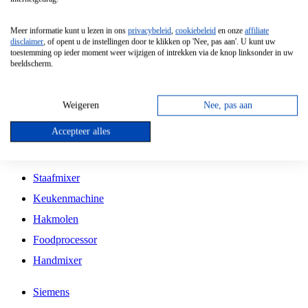
Grillplaat
Meer informatie kunt u lezen in ons
privacybeleid
,
cookiebeleid
en onze
affiliate
Vrijstaande Magnetron
disclaimer
, of opent u de instellingen door te klikken op 'Nee, pas aan'. U kunt uw
toestemming op ieder moment weer wijzigen of intrekken via de knop linksonder in uw
Vrijstaande Kookplaat
beeldscherm.
Inbouw Inductie Kookplaat
Inbouw Gaskookplaat
Weigeren
Nee, pas aan
Inbouw Keramische Kookplaat
Accepteer alles
Kookplaat Accessoires
Staafmixer
Keukenmachine
Hakmolen
Foodprocessor
Handmixer
Siemens