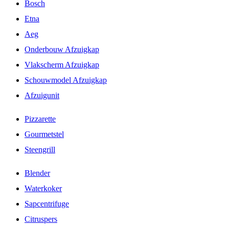
Bosch
Etna
Aeg
Onderbouw Afzuigkap
Vlakscherm Afzuigkap
Schouwmodel Afzuigkap
Afzuigunit
Pizzarette
Gourmetstel
Steengrill
Blender
Waterkoker
Sapcentrifuge
Citruspers