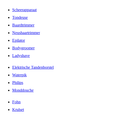
Scheerapparaat
Tondeuse
Baardtrimmer
Neushaartrimmer
Epilator
Bodygroomer
Ladyshave
Elektrische Tandenborstel
Waterpik
Philips
Monddouche
Fohn
Krulset