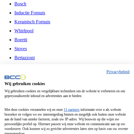
Bosch
Inductie Fornuis
Keramisch Fornuis
Whirlpool
Boretti
Stoves
Bertazzoni
Belling
Privacybeleid
Fitelli
Wij gebruiken cookies
Airfryer
Wij gebruiken cookies en vergelijkbare technieken om de website te verbeteren en om
gepersonaliseerde inhoud en advertenties aan te bieden.
Frituurpan
Contactgrill
Met deze cookies verzamelen wij en onze
11 partners
informatie over u als website
bezoeker en volgen we uw internetgedrag binnen en mogelijk ook buiten onze website
Broodbakmachine
aan de hand van unieke factoren, zoals uw IP-adres. Wij bouwen op die wijze uw
persoonlijke profiel op. Hiermee passen wij onze website en communicatie aan op uw
Broodrooster
voorkeuren. Ook kunnen wij zo gerichte advertenties laten zien op basis van uw recente
internetgedrag.