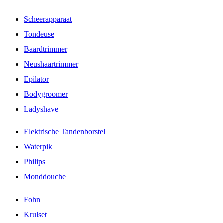
Scheerapparaat
Tondeuse
Baardtrimmer
Neushaartrimmer
Epilator
Bodygroomer
Ladyshave
Elektrische Tandenborstel
Waterpik
Philips
Monddouche
Fohn
Krulset