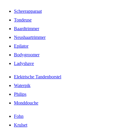
Scheerapparaat
Tondeuse
Baardtrimmer
Neushaartrimmer
Epilator
Bodygroomer
Ladyshave
Elektrische Tandenborstel
Waterpik
Philips
Monddouche
Fohn
Krulset