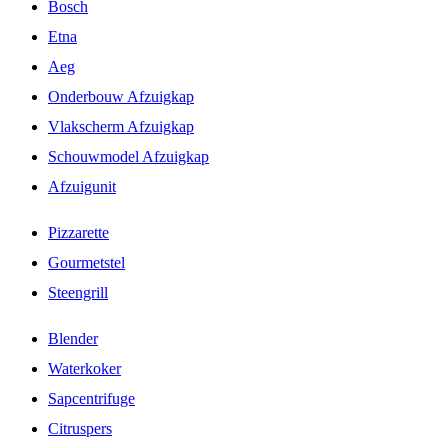
Bosch
Etna
Aeg
Onderbouw Afzuigkap
Vlakscherm Afzuigkap
Schouwmodel Afzuigkap
Afzuigunit
Pizzarette
Gourmetstel
Steengrill
Blender
Waterkoker
Sapcentrifuge
Citruspers