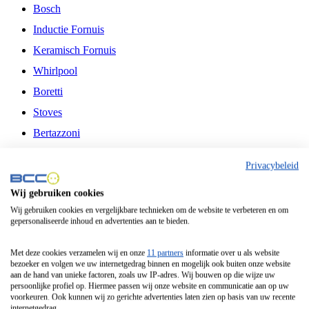
Bosch
Inductie Fornuis
Keramisch Fornuis
Whirlpool
Boretti
Stoves
Bertazzoni
Belling
Privacybeleid
Fitelli
Wij gebruiken cookies
Airfryer
Wij gebruiken cookies en vergelijkbare technieken om de website te verbeteren en om
gepersonaliseerde inhoud en advertenties aan te bieden.
Frituurpan
Contactgrill
Met deze cookies verzamelen wij en onze
11 partners
informatie over u als website
bezoeker en volgen we uw internetgedrag binnen en mogelijk ook buiten onze website
Broodbakmachine
aan de hand van unieke factoren, zoals uw IP-adres. Wij bouwen op die wijze uw
persoonlijke profiel op. Hiermee passen wij onze website en communicatie aan op uw
Broodrooster
voorkeuren. Ook kunnen wij zo gerichte advertenties laten zien op basis van uw recente
internetgedrag.