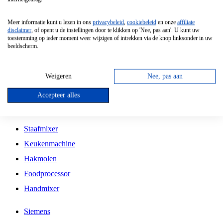
Grillplaat
Meer informatie kunt u lezen in ons
privacybeleid
,
cookiebeleid
en onze
affiliate
Vrijstaande Magnetron
disclaimer
, of opent u de instellingen door te klikken op 'Nee, pas aan'. U kunt uw
toestemming op ieder moment weer wijzigen of intrekken via de knop linksonder in uw
Vrijstaande Kookplaat
beeldscherm.
Inbouw Inductie Kookplaat
Inbouw Gaskookplaat
Weigeren
Nee, pas aan
Inbouw Keramische Kookplaat
Accepteer alles
Kookplaat Accessoires
Staafmixer
Keukenmachine
Hakmolen
Foodprocessor
Handmixer
Siemens