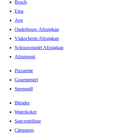
Bosch
Etna
Aeg
Onderbouw Afzuigkap
Vlakscherm Afzuigkap
Schouwmodel Afzuigkap
Afzuigunit
Pizzarette
Gourmetstel
Steengrill
Blender
Waterkoker
Sapcentrifuge
Citruspers