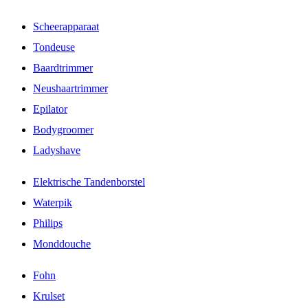
Scheerapparaat
Tondeuse
Baardtrimmer
Neushaartrimmer
Epilator
Bodygroomer
Ladyshave
Elektrische Tandenborstel
Waterpik
Philips
Monddouche
Fohn
Krulset