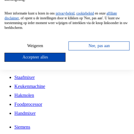
Grillplaat
Meer informatie kunt u lezen in ons
privacybeleid
,
cookiebeleid
en onze
affiliate
Vrijstaande Magnetron
disclaimer
, of opent u de instellingen door te klikken op 'Nee, pas aan'. U kunt uw
toestemming op ieder moment weer wijzigen of intrekken via de knop linksonder in uw
Vrijstaande Kookplaat
beeldscherm.
Inbouw Inductie Kookplaat
Inbouw Gaskookplaat
Weigeren
Nee, pas aan
Inbouw Keramische Kookplaat
Accepteer alles
Kookplaat Accessoires
Staafmixer
Keukenmachine
Hakmolen
Foodprocessor
Handmixer
Siemens