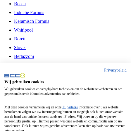
Bosch
Inductie Fornuis
Keramisch Fornuis
Whirlpool
Boretti
Stoves
Bertazzoni
Belling
Privacybeleid
Fitelli
Wij gebruiken cookies
Airfryer
Wij gebruiken cookies en vergelijkbare technieken om de website te verbeteren en om
gepersonaliseerde inhoud en advertenties aan te bieden.
Frituurpan
Contactgrill
Met deze cookies verzamelen wij en onze
11 partners
informatie over u als website
bezoeker en volgen we uw internetgedrag binnen en mogelijk ook buiten onze website
Broodbakmachine
aan de hand van unieke factoren, zoals uw IP-adres. Wij bouwen op die wijze uw
persoonlijke profiel op. Hiermee passen wij onze website en communicatie aan op uw
Broodrooster
voorkeuren. Ook kunnen wij zo gerichte advertenties laten zien op basis van uw recente
internetgedrag.