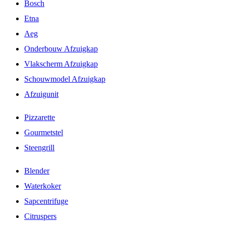
Bosch
Etna
Aeg
Onderbouw Afzuigkap
Vlakscherm Afzuigkap
Schouwmodel Afzuigkap
Afzuigunit
Pizzarette
Gourmetstel
Steengrill
Blender
Waterkoker
Sapcentrifuge
Citruspers