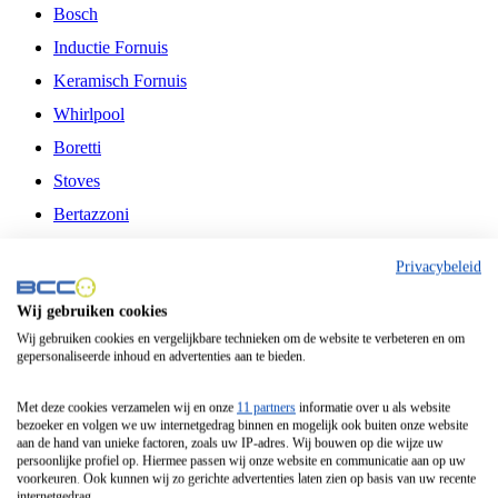
Bosch
Inductie Fornuis
Keramisch Fornuis
Whirlpool
Boretti
Stoves
Bertazzoni
Belling
Privacybeleid
Fitelli
Wij gebruiken cookies
Airfryer
Wij gebruiken cookies en vergelijkbare technieken om de website te verbeteren en om
gepersonaliseerde inhoud en advertenties aan te bieden.
Frituurpan
Contactgrill
Met deze cookies verzamelen wij en onze
11 partners
informatie over u als website
bezoeker en volgen we uw internetgedrag binnen en mogelijk ook buiten onze website
Broodbakmachine
aan de hand van unieke factoren, zoals uw IP-adres. Wij bouwen op die wijze uw
persoonlijke profiel op. Hiermee passen wij onze website en communicatie aan op uw
Broodrooster
voorkeuren. Ook kunnen wij zo gerichte advertenties laten zien op basis van uw recente
internetgedrag.