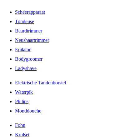
Scheerapparaat
Tondeuse
Baardtrimmer
Neushaartrimmer
Epilator
Bodygroomer
Ladyshave
Elektrische Tandenborstel
Waterpik
Philips
Monddouche
Fohn
Krulset