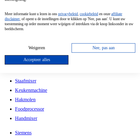
Grillplaat
Meer informatie kunt u lezen in ons
privacybeleid
,
cookiebeleid
en onze
affiliate
Vrijstaande Magnetron
disclaimer
, of opent u de instellingen door te klikken op 'Nee, pas aan'. U kunt uw
toestemming op ieder moment weer wijzigen of intrekken via de knop linksonder in uw
Vrijstaande Kookplaat
beeldscherm.
Inbouw Inductie Kookplaat
Inbouw Gaskookplaat
Weigeren
Nee, pas aan
Inbouw Keramische Kookplaat
Accepteer alles
Kookplaat Accessoires
Staafmixer
Keukenmachine
Hakmolen
Foodprocessor
Handmixer
Siemens