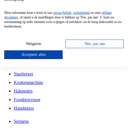
Grillplaat
Meer informatie kunt u lezen in ons
privacybeleid
,
cookiebeleid
en onze
affiliate
Vrijstaande Magnetron
disclaimer
, of opent u de instellingen door te klikken op 'Nee, pas aan'. U kunt uw
toestemming op ieder moment weer wijzigen of intrekken via de knop linksonder in uw
Vrijstaande Kookplaat
beeldscherm.
Inbouw Inductie Kookplaat
Inbouw Gaskookplaat
Weigeren
Nee, pas aan
Inbouw Keramische Kookplaat
Accepteer alles
Kookplaat Accessoires
Staafmixer
Keukenmachine
Hakmolen
Foodprocessor
Handmixer
Siemens