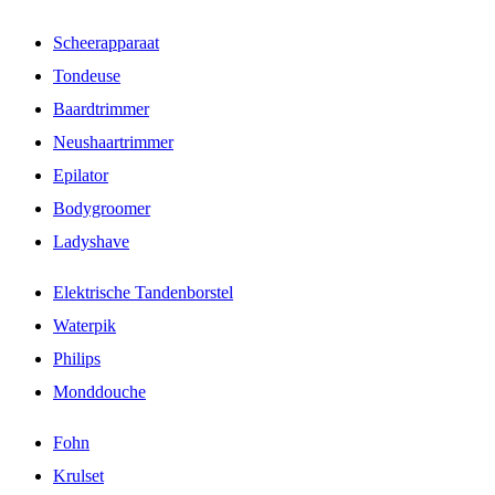
Scheerapparaat
Tondeuse
Baardtrimmer
Neushaartrimmer
Epilator
Bodygroomer
Ladyshave
Elektrische Tandenborstel
Waterpik
Philips
Monddouche
Fohn
Krulset