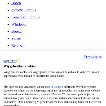
Bosch
Inductie Fornuis
Keramisch Fornuis
Whirlpool
Boretti
Stoves
Bertazzoni
Belling
Privacybeleid
Fitelli
Wij gebruiken cookies
Airfryer
Wij gebruiken cookies en vergelijkbare technieken om de website te verbeteren en om
gepersonaliseerde inhoud en advertenties aan te bieden.
Frituurpan
Contactgrill
Met deze cookies verzamelen wij en onze
11 partners
informatie over u als website
bezoeker en volgen we uw internetgedrag binnen en mogelijk ook buiten onze website
Broodbakmachine
aan de hand van unieke factoren, zoals uw IP-adres. Wij bouwen op die wijze uw
persoonlijke profiel op. Hiermee passen wij onze website en communicatie aan op uw
Broodrooster
voorkeuren. Ook kunnen wij zo gerichte advertenties laten zien op basis van uw recente
internetgedrag.