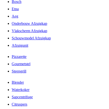
Bosch
Etna
Aeg
Onderbouw Afzuigkap
Vlakscherm Afzuigkap
Schouwmodel Afzuigkap
Afzuigunit
Pizzarette
Gourmetstel
Steengrill
Blender
Waterkoker
Sapcentrifuge
Citruspers