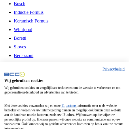
Bosch
Inductie Fornuis
Keramisch Fornuis
Whirlpool
Boretti
Stoves
Bertazzoni
Belling
Privacybeleid
Fitelli
Wij gebruiken cookies
Airfryer
Wij gebruiken cookies en vergelijkbare technieken om de website te verbeteren en om
gepersonaliseerde inhoud en advertenties aan te bieden.
Frituurpan
Contactgrill
Met deze cookies verzamelen wij en onze
11 partners
informatie over u als website
bezoeker en volgen we uw internetgedrag binnen en mogelijk ook buiten onze website
Broodbakmachine
aan de hand van unieke factoren, zoals uw IP-adres. Wij bouwen op die wijze uw
persoonlijke profiel op. Hiermee passen wij onze website en communicatie aan op uw
Broodrooster
voorkeuren. Ook kunnen wij zo gerichte advertenties laten zien op basis van uw recente
internetgedrag.