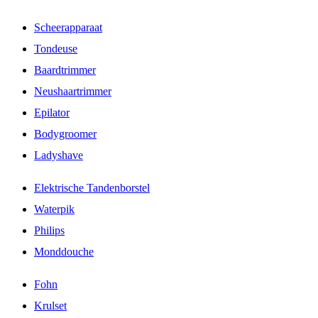
Scheerapparaat
Tondeuse
Baardtrimmer
Neushaartrimmer
Epilator
Bodygroomer
Ladyshave
Elektrische Tandenborstel
Waterpik
Philips
Monddouche
Fohn
Krulset