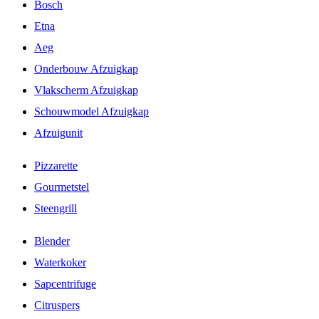
Bosch
Etna
Aeg
Onderbouw Afzuigkap
Vlakscherm Afzuigkap
Schouwmodel Afzuigkap
Afzuigunit
Pizzarette
Gourmetstel
Steengrill
Blender
Waterkoker
Sapcentrifuge
Citruspers