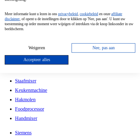
Grillplaat
Meer informatie kunt u lezen in ons
privacybeleid
,
cookiebeleid
en onze
affiliate
Vrijstaande Magnetron
disclaimer
, of opent u de instellingen door te klikken op 'Nee, pas aan'. U kunt uw
toestemming op ieder moment weer wijzigen of intrekken via de knop linksonder in uw
Vrijstaande Kookplaat
beeldscherm.
Inbouw Inductie Kookplaat
Inbouw Gaskookplaat
Weigeren
Nee, pas aan
Inbouw Keramische Kookplaat
Accepteer alles
Kookplaat Accessoires
Staafmixer
Keukenmachine
Hakmolen
Foodprocessor
Handmixer
Siemens