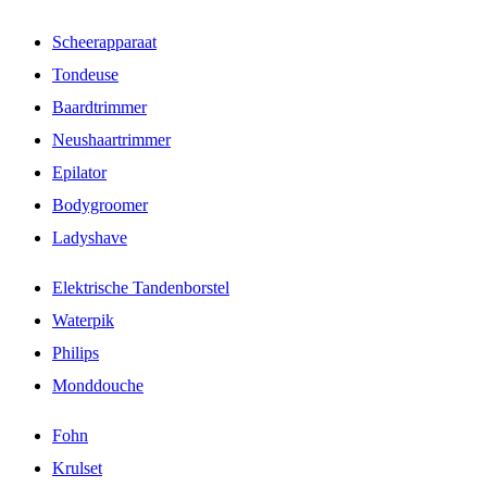
Scheerapparaat
Tondeuse
Baardtrimmer
Neushaartrimmer
Epilator
Bodygroomer
Ladyshave
Elektrische Tandenborstel
Waterpik
Philips
Monddouche
Fohn
Krulset