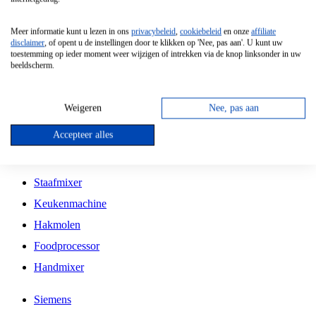
Grillplaat
Meer informatie kunt u lezen in ons
privacybeleid
,
cookiebeleid
en onze
affiliate
Vrijstaande Magnetron
disclaimer
, of opent u de instellingen door te klikken op 'Nee, pas aan'. U kunt uw
toestemming op ieder moment weer wijzigen of intrekken via de knop linksonder in uw
Vrijstaande Kookplaat
beeldscherm.
Inbouw Inductie Kookplaat
Inbouw Gaskookplaat
Weigeren
Nee, pas aan
Inbouw Keramische Kookplaat
Accepteer alles
Kookplaat Accessoires
Staafmixer
Keukenmachine
Hakmolen
Foodprocessor
Handmixer
Siemens