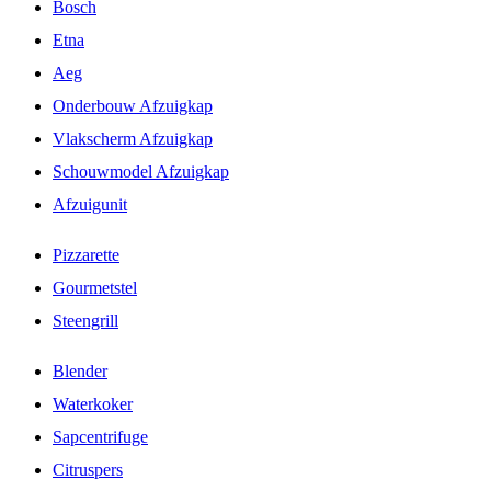
Bosch
Etna
Aeg
Onderbouw Afzuigkap
Vlakscherm Afzuigkap
Schouwmodel Afzuigkap
Afzuigunit
Pizzarette
Gourmetstel
Steengrill
Blender
Waterkoker
Sapcentrifuge
Citruspers