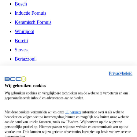
Bosch
Inductie Fornuis
Keramisch Fornuis
Whirlpool
Boretti
Stoves
Bertazzoni
Belling
Privacybeleid
Fitelli
Wij gebruiken cookies
Airfryer
Wij gebruiken cookies en vergelijkbare technieken om de website te verbeteren en om
gepersonaliseerde inhoud en advertenties aan te bieden.
Frituurpan
Contactgrill
Met deze cookies verzamelen wij en onze
11 partners
informatie over u als website
bezoeker en volgen we uw internetgedrag binnen en mogelijk ook buiten onze website
Broodbakmachine
aan de hand van unieke factoren, zoals uw IP-adres. Wij bouwen op die wijze uw
persoonlijke profiel op. Hiermee passen wij onze website en communicatie aan op uw
Broodrooster
voorkeuren. Ook kunnen wij zo gerichte advertenties laten zien op basis van uw recente
internetgedrag.